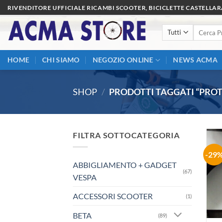
Salta
RIVENDITORE UFFICIALE RICAMBI SCOOTER, BICICLETTE CASTELLA
ai
Cerca:
contenuti
HOME
CHI SIAMO
NEGOZIO ONLINE
NEWS ACMA
SHOP
/
PRODOTTI TAGGATI “PROT
FILTRA SOTTOCATEGORIA
-29
ABBIGLIAMENTO + GADGET
(67)
VESPA
ACCESSORI SCOOTER
(1)
BETA
(89)