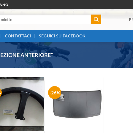
RANO
P
CONTATTACI
SEGUICI SU FACEBOOK
EZIONE ANTERIORE”
%
-26%
Aggiungi
Aggiungi
alla lista
alla lista
dei
dei
desideri
desideri