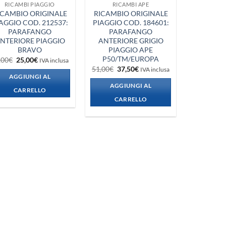
RICAMBI PIAGGIO
RICAMBI APE
ICAMBIO ORIGINALE
RICAMBIO ORIGINALE
AGGIO COD. 212537:
PIAGGIO COD. 184601:
PARAFANGO
PARAFANGO
NTERIORE PIAGGIO
ANTERIORE GRIGIO
BRAVO
PIAGGIO APE
P50/TM/EUROPA
Il
Il
,00
€
25,00
€
IVA inclusa
prezzo
prezzo
Il
Il
51,00
€
37,50
€
IVA inclusa
originale
attuale
prezzo
prezzo
AGGIUNGI AL
era:
è:
originale
attuale
AGGIUNGI AL
35,00€.
25,00€.
era:
è:
CARRELLO
51,00€.
37,50€.
CARRELLO