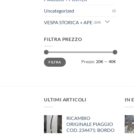
Uncategorized
(2)
VESPA STORICA + APE
(109)
FILTRA PREZZO
Prezzo
Prezzo
Prezzo:
20€
—
40€
FILTRA
Min
Max
ULTIMI ARTICOLI
IN 
RICAMBIO
ORIGINALE PIAGGIO
COD. 234471: BORDO