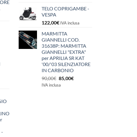
IORE
A
TELO COPRIGAMBE -
VESPA
122,00
€
IVA inclusa
MARMITTA
GIANNELLI COD.
31638P: MARMITTA
GIANNELLI "EXTRA"
per APRILIA SR KAT
I
'00/'03 SILENZIATORE
IN CARBONIO
Il
Il
90,00
€
85,00
€
prezzo
prezzo
IVA inclusa
originale
attuale
era:
è:
GIO
90,00€.
85,00€.
LINO
r
 -