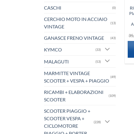
CASCHI
R
(0)
PI
CERCHIO MOTO IN ACCIAIO
(13)
A
VINTAGE
35
GANASCE FRENO VINTAGE
(43)
KYMCO
(33)
MALAGUTI
(53)
MARMITTE VINTAGE
(49)
SCOOTER + VESPA + PIAGGIO
RICAMBI + ELABORAZIONI
(109)
SCOOTER
SCOOTER PIAGGIO +
SCOOTER VESPA +
(228)
CICLOMOTORE
PIAGGIO + PORTER