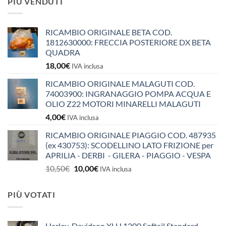
PIÙ VENDUTI
RICAMBIO ORIGINALE BETA COD.
1812630000: FRECCIA POSTERIORE DX BETA
QUADRA
18,00
€
IVA inclusa
RICAMBIO ORIGINALE MALAGUTI COD.
74003900: INGRANAGGIO POMPA ACQUA E
OLIO Z22 MOTORI MINARELLI MALAGUTI
4,00
€
IVA inclusa
RICAMBIO ORIGINALE PIAGGIO COD. 487935
(ex 430753): SCODELLINO LATO FRIZIONE per
APRILIA - DERBI - GILERA - PIAGGIO - VESPA
Il
Il
10,50
€
10,00
€
IVA inclusa
prezzo
prezzo
originale
attuale
PIÙ VOTATI
era:
è:
10,50€.
10,00€.
Harley-Davidson XLH 1200 Softail Standard