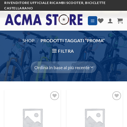
Salta
RIVENDITORE UFFICIALE RICAMBI SCOOTER, BICICLETTE
CASTELLARANO
ai
contenuti
SHOP
/
PRODOTTI TAGGATI “PROMA”
FILTRA
Aggiungi
Aggiungi
alla lista
alla lista
dei
dei
desideri
desideri