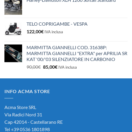
TELO COPRIGAMBE - VESPA
122,00
€
IVA inclusa
MARMITTA GIANNELLI COD. 31638P:
MARMITTA GIANNELLI "EXTRA" per APRILIA SR
KAT '00/'03 SILENZIATORE IN CARBONIO
Il
Il
90,00
€
85,00
€
IVA inclusa
prezzo
prezzo
originale
attuale
era:
è:
INFO ACMA STORE
90,00€.
85,00€.
Acma Store SRL
Via Radici Nord 31
Cap 42014 - Castellarano RE
Tel +39 0536 1801898