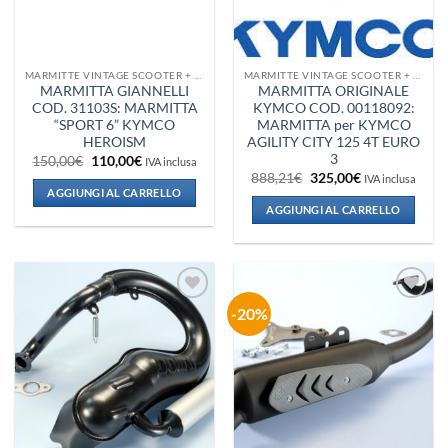
MARMITTE VINTAGE SCOOTER + VESPA + PIAGGIO
MARMITTE VINTAGE SCOOTER + VESPA + PIAGGIO
MARMITTA GIANNELLI
MARMITTA ORIGINALE
COD. 31103S: MARMITTA
KYMCO COD. 00118092:
“SPORT 6” KYMCO
MARMITTA per KYMCO
HEROISM
AGILITY CITY 125 4T EURO
3
Il
Il
150,00
€
110,00
€
IVA inclusa
prezzo
prezzo
Il
Il
888,21
€
325,00
€
IVA inclusa
originale
attuale
prezzo
prezzo
AGGIUNGI AL CARRELLO
era:
è:
originale
attuale
AGGIUNGI AL CARRELLO
150,00€.
110,00€.
era:
è:
888,21€.
325,00€.
-20%
Aggiungi
Aggiungi
alla lista
alla lista
dei
dei
desideri
desideri