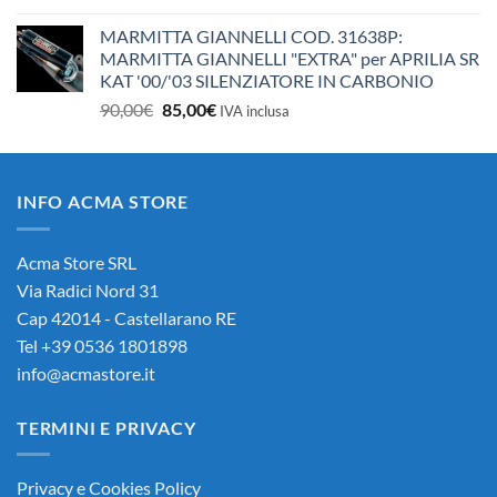
MARMITTA GIANNELLI COD. 31638P:
MARMITTA GIANNELLI "EXTRA" per APRILIA SR
KAT '00/'03 SILENZIATORE IN CARBONIO
Il
Il
90,00
€
85,00
€
IVA inclusa
prezzo
prezzo
originale
attuale
era:
è:
INFO ACMA STORE
90,00€.
85,00€.
Acma Store SRL
Via Radici Nord 31
Cap 42014 - Castellarano RE
Tel +39 0536 1801898
info@acmastore.it
TERMINI E PRIVACY
Privacy e Cookies Policy