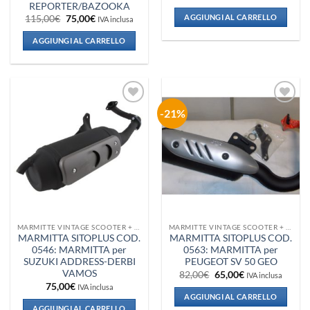
prezzo
prezzo
REPORTER/BAZOOKA
originale
attuale
AGGIUNGI AL CARRELLO
Il
Il
115,00
€
75,00
€
IVA inclusa
era:
è:
prezzo
prezzo
375,00€.
350,00€.
originale
attuale
AGGIUNGI AL CARRELLO
era:
è:
115,00€.
75,00€.
-21%
Aggiungi
Aggiungi
alla lista
alla lista
dei
dei
desideri
desideri
MARMITTE VINTAGE SCOOTER + VESPA + PIAGGIO
MARMITTE VINTAGE SCOOTER + VESPA + PIAGGIO
MARMITTA SITOPLUS COD.
MARMITTA SITOPLUS COD.
0546: MARMITTA per
0563: MARMITTA per
SUZUKI ADDRESS-DERBI
PEUGEOT SV 50 GEO
VAMOS
Il
Il
82,00
€
65,00
€
IVA inclusa
prezzo
prezzo
75,00
€
IVA inclusa
originale
attuale
AGGIUNGI AL CARRELLO
era:
è:
AGGIUNGI AL CARRELLO
82,00€.
65,00€.