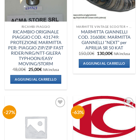
RICAMBI PIAGGIO
MARMITTE VINTAGE SCOOTER + VESPA + PIAGGIO
RICAMBIO ORIGINALE
MARMITTA GIANNELLI
PIAGGIO COD. 431749:
COD. 31608X: MARMITTA
PROTEZIONE MARMITTA
GIANNELLI “NEXT” per
PER: PIAGGIO ZIP/ZIP FAST
APRILIA SR 50 KAT
RIDER/NRG/NTT-GILERA
Il
Il
150,00
€
130,00
€
IVA inclusa
prezzo
prezzo
TYPHOON/EASY
originale
attuale
MOVING/STORM
AGGIUNGI AL CARRELLO
era:
è:
Il
Il
48,00
€
25,00
€
150,00€.
130,00€.
IVA inclusa
prezzo
prezzo
originale
attuale
AGGIUNGI AL CARRELLO
era:
è:
48,00€.
25,00€.
-27%
-63%
Aggiungi
Aggiungi
alla lista
alla lista
dei
dei
desideri
desideri