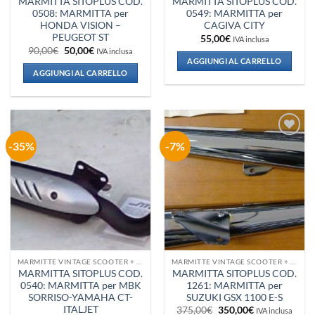
MARMITTA SITOPLUS COD.
MARMITTA SITOPLUS COD.
0508: MARMITTA per
0549: MARMITTA per
HONDA VISION –
CAGIVA CITY
PEUGEOT ST
55,00
€
IVA inclusa
Il
Il
90,00
€
50,00
€
IVA inclusa
prezzo
prezzo
AGGIUNGI AL CARRELLO
originale
attuale
AGGIUNGI AL CARRELLO
era:
è:
90,00€.
50,00€.
-35%
-7%
Aggiungi
Aggiungi
alla lista
alla lista
dei
dei
desideri
desideri
MARMITTE VINTAGE SCOOTER + VESPA + PIAGGIO
MARMITTE VINTAGE SCOOTER + VESPA + PIAGGIO
MARMITTA SITOPLUS COD.
MARMITTA SITOPLUS COD.
0540: MARMITTA per MBK
1261: MARMITTA per
SORRISO-YAMAHA CT-
SUZUKI GSX 1100 E-S
ITALJET
Il
Il
375,00
€
350,00
€
IVA inclusa