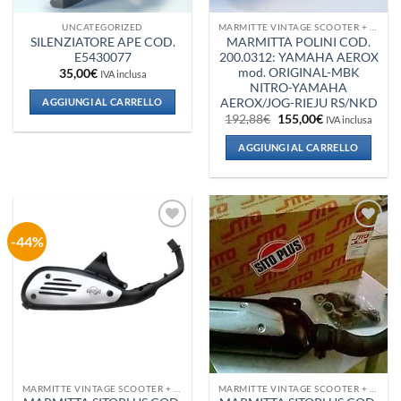
UNCATEGORIZED
MARMITTE VINTAGE SCOOTER + VESPA + PIAGGIO
SILENZIATORE APE COD.
MARMITTA POLINI COD.
E5430077
200.0312: YAMAHA AEROX
mod. ORIGINAL-MBK
35,00
€
IVA inclusa
NITRO-YAMAHA
AEROX/JOG-RIEJU RS/NKD
AGGIUNGI AL CARRELLO
Il
Il
192,88
€
155,00
€
IVA inclusa
prezzo
prezzo
originale
attuale
AGGIUNGI AL CARRELLO
era:
è:
192,88€.
155,00€.
-44%
Aggiungi
Aggiungi
alla lista
alla lista
dei
dei
desideri
desideri
MARMITTE VINTAGE SCOOTER + VESPA + PIAGGIO
MARMITTE VINTAGE SCOOTER + VESPA + PIAGGIO