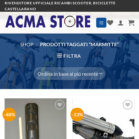
Salta
RIVENDITORE UFFICIALE RICAMBI SCOOTER, BICICLETTE
CASTELLARANO
ai
contenuti
SHOP
/
PRODOTTI TAGGATI “MARMITTE”
FILTRA
-48%
-13%
Aggiungi
Aggiungi
alla lista
alla lista
dei
dei
desideri
desideri