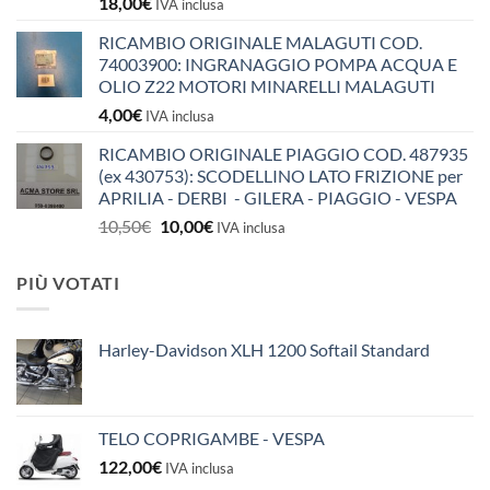
18,00
€
IVA inclusa
RICAMBIO ORIGINALE MALAGUTI COD.
74003900: INGRANAGGIO POMPA ACQUA E
OLIO Z22 MOTORI MINARELLI MALAGUTI
4,00
€
IVA inclusa
RICAMBIO ORIGINALE PIAGGIO COD. 487935
(ex 430753): SCODELLINO LATO FRIZIONE per
APRILIA - DERBI - GILERA - PIAGGIO - VESPA
Il
Il
10,50
€
10,00
€
IVA inclusa
prezzo
prezzo
originale
attuale
PIÙ VOTATI
era:
è:
10,50€.
10,00€.
Harley-Davidson XLH 1200 Softail Standard
TELO COPRIGAMBE - VESPA
122,00
€
IVA inclusa