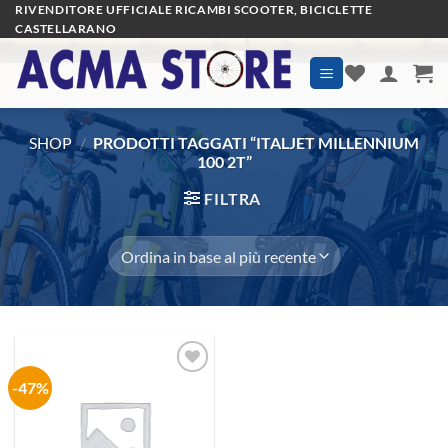
Salta
RIVENDITORE UFFICIALE RICAMBI SCOOTER, BICICLETTE
CASTELLARANO
ai
contenuti
SHOP
/
PRODOTTI TAGGATI “ITALJET MILLENNIUM
100 2T”
FILTRA
-47%
Aggiungi
alla lista
dei
desideri