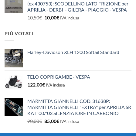
(ex 430753): SCODELLINO LATO FRIZIONE per
APRILIA - DERBI - GILERA - PIAGGIO - VESPA
Il
Il
10,50
€
10,00
€
IVA inclusa
prezzo
prezzo
originale
attuale
PIÙ VOTATI
era:
è:
10,50€.
10,00€.
Harley-Davidson XLH 1200 Softail Standard
TELO COPRIGAMBE - VESPA
122,00
€
IVA inclusa
MARMITTA GIANNELLI COD. 31638P:
MARMITTA GIANNELLI "EXTRA" per APRILIA SR
KAT '00/'03 SILENZIATORE IN CARBONIO
Il
Il
90,00
€
85,00
€
IVA inclusa
prezzo
prezzo
originale
attuale