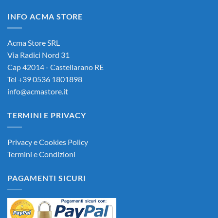
era:
è:
INFO ACMA STORE
90,00€.
85,00€.
Acma Store SRL
Via Radici Nord 31
Cap 42014 - Castellarano RE
Tel +39 0536 1801898
info@acmastore.it
TERMINI E PRIVACY
Privacy e Cookies Policy
Termini e Condizioni
PAGAMENTI SICURI