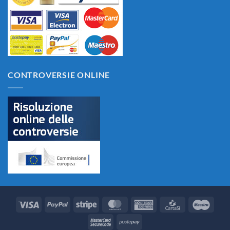
CONTROVERSIE ONLINE
Visa
PayPal
Stripe
MasterCard
American
CartaSi
Maes
Express
MasterCard
Postepay