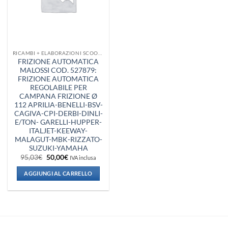
RICAMBI + ELABORAZIONI SCOOTER
FRIZIONE AUTOMATICA
MALOSSI COD. 527879:
FRIZIONE AUTOMATICA
REGOLABILE PER
CAMPANA FRIZIONE Ø
112 APRILIA-BENELLI-BSV-
CAGIVA-CPI-DERBI-DINLI-
E/TON- GARELLI-HUPPER-
ITALJET-KEEWAY-
MALAGUT-MBK-RIZZATO-
SUZUKI-YAMAHA
Il
Il
95,03
€
50,00
€
IVA inclusa
prezzo
prezzo
originale
attuale
AGGIUNGI AL CARRELLO
era:
è:
95,03€.
50,00€.