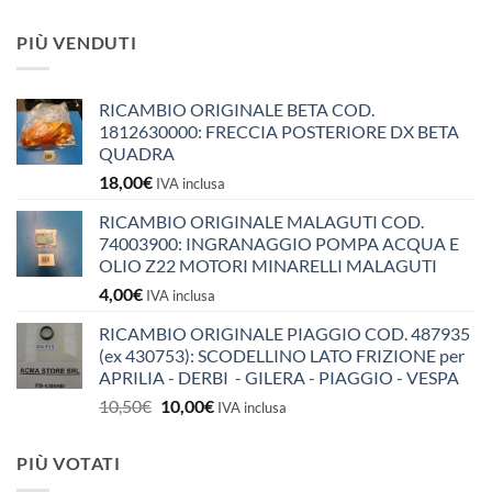
PIÙ VENDUTI
RICAMBIO ORIGINALE BETA COD.
1812630000: FRECCIA POSTERIORE DX BETA
QUADRA
18,00
€
IVA inclusa
RICAMBIO ORIGINALE MALAGUTI COD.
74003900: INGRANAGGIO POMPA ACQUA E
OLIO Z22 MOTORI MINARELLI MALAGUTI
4,00
€
IVA inclusa
RICAMBIO ORIGINALE PIAGGIO COD. 487935
(ex 430753): SCODELLINO LATO FRIZIONE per
APRILIA - DERBI - GILERA - PIAGGIO - VESPA
Il
Il
10,50
€
10,00
€
IVA inclusa
prezzo
prezzo
originale
attuale
PIÙ VOTATI
era:
è: