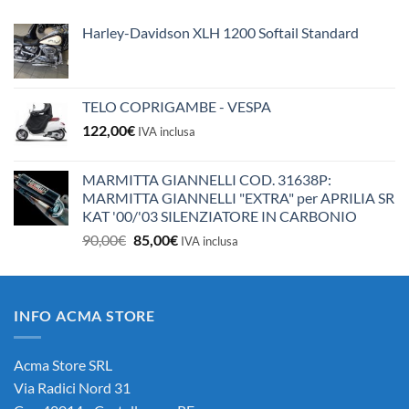
10,50€.
10,00€.
Harley-Davidson XLH 1200 Softail Standard
TELO COPRIGAMBE - VESPA
122,00
€
IVA inclusa
MARMITTA GIANNELLI COD. 31638P:
MARMITTA GIANNELLI "EXTRA" per APRILIA SR
KAT '00/'03 SILENZIATORE IN CARBONIO
Il
Il
90,00
€
85,00
€
IVA inclusa
prezzo
prezzo
originale
attuale
era:
è:
INFO ACMA STORE
90,00€.
85,00€.
Acma Store SRL
Via Radici Nord 31