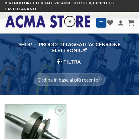
Salta
RIVENDITORE UFFICIALE RICAMBI SCOOTER, BICICLETTE
CASTELLARANO
ai
contenuti
SHOP
/
PRODOTTI TAGGATI “ACCENSIONE
ELETTRONICA”
FILTRA
Aggiungi
alla lista
dei
desideri