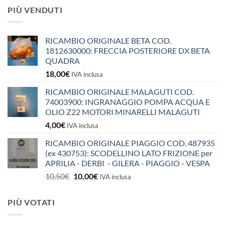
PIÙ VENDUTI
RICAMBIO ORIGINALE BETA COD.
1812630000: FRECCIA POSTERIORE DX BETA
QUADRA
18,00
€
IVA inclusa
RICAMBIO ORIGINALE MALAGUTI COD.
74003900: INGRANAGGIO POMPA ACQUA E
OLIO Z22 MOTORI MINARELLI MALAGUTI
4,00
€
IVA inclusa
RICAMBIO ORIGINALE PIAGGIO COD. 487935
(ex 430753): SCODELLINO LATO FRIZIONE per
APRILIA - DERBI - GILERA - PIAGGIO - VESPA
Il
Il
10,50
€
10,00
€
IVA inclusa
prezzo
prezzo
originale
attuale
PIÙ VOTATI
era:
è:
10,50€.
10,00€.