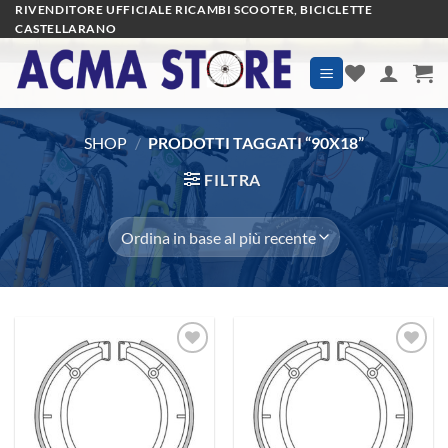
Salta
RIVENDITORE UFFICIALE RICAMBI SCOOTER, BICICLETTE
CASTELLARANO
ai
contenuti
SHOP
/
PRODOTTI TAGGATI “90X18”
FILTRA
Aggiungi
Aggiungi
alla lista
alla lista
dei
dei
desideri
desideri