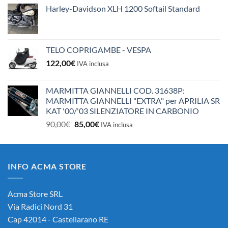
Harley-Davidson XLH 1200 Softail Standard
TELO COPRIGAMBE - VESPA
122,00
€
IVA inclusa
MARMITTA GIANNELLI COD. 31638P:
MARMITTA GIANNELLI "EXTRA" per APRILIA SR
KAT '00/'03 SILENZIATORE IN CARBONIO
Il
Il
90,00
€
85,00
€
IVA inclusa
prezzo
prezzo
originale
attuale
era:
è:
INFO ACMA STORE
90,00€.
85,00€.
Acma Store SRL
Via Radici Nord 31
Cap 42014 - Castellarano RE