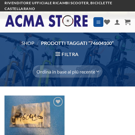
Salta
RIVENDITORE UFFICIALE RICAMBI SCOOTER, BICICLETTE
CASTELLARANO
ai
contenuti
SHOP
/
PRODOTTI TAGGATI “74604100”
FILTRA
Aggiungi
alla lista
dei
desideri