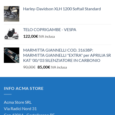
10,50€.
10,00€.
Harley-Davidson XLH 1200 Softail Standard
TELO COPRIGAMBE - VESPA
122,00
€
IVA inclusa
MARMITTA GIANNELLI COD. 31638P:
MARMITTA GIANNELLI "EXTRA" per APRILIA SR
KAT '00/'03 SILENZIATORE IN CARBONIO
Il
Il
90,00
€
85,00
€
IVA inclusa
prezzo
prezzo
originale
attuale
era:
è:
INFO ACMA STORE
90,00€.
85,00€.
Acma Store SRL
Via Radici Nord 31
Cap 42014 - Castellarano RE