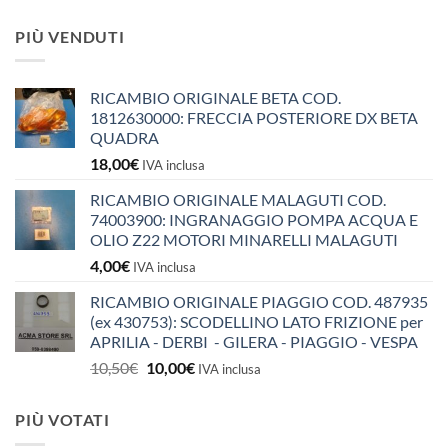
PIÙ VENDUTI
RICAMBIO ORIGINALE BETA COD.
1812630000: FRECCIA POSTERIORE DX BETA
QUADRA
18,00
€
IVA inclusa
RICAMBIO ORIGINALE MALAGUTI COD.
74003900: INGRANAGGIO POMPA ACQUA E
OLIO Z22 MOTORI MINARELLI MALAGUTI
4,00
€
IVA inclusa
RICAMBIO ORIGINALE PIAGGIO COD. 487935
(ex 430753): SCODELLINO LATO FRIZIONE per
APRILIA - DERBI - GILERA - PIAGGIO - VESPA
Il
Il
10,50
€
10,00
€
IVA inclusa
prezzo
prezzo
originale
attuale
PIÙ VOTATI
era:
è: