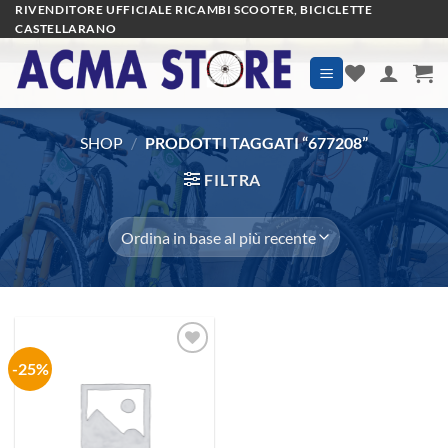
Salta
RIVENDITORE UFFICIALE RICAMBI SCOOTER, BICICLETTE
CASTELLARANO
ai
contenuti
SHOP
/
PRODOTTI TAGGATI “677208”
FILTRA
-25%
Aggiungi
alla lista
dei
desideri