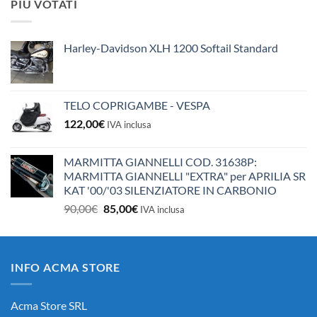
PIÙ VOTATI
era:
è:
10,50€.
10,00€.
Harley-Davidson XLH 1200 Softail Standard
TELO COPRIGAMBE - VESPA
122,00
€
IVA inclusa
MARMITTA GIANNELLI COD. 31638P:
MARMITTA GIANNELLI "EXTRA" per APRILIA SR
KAT '00/'03 SILENZIATORE IN CARBONIO
Il
Il
90,00
€
85,00
€
IVA inclusa
prezzo
prezzo
originale
attuale
era:
è:
INFO ACMA STORE
90,00€.
85,00€.
Acma Store SRL