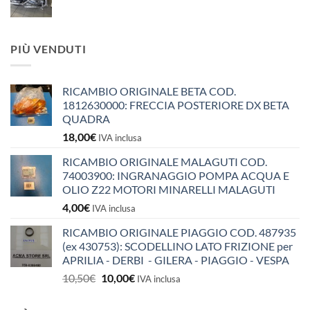
PIÙ VENDUTI
RICAMBIO ORIGINALE BETA COD.
1812630000: FRECCIA POSTERIORE DX BETA
QUADRA
18,00
€
IVA inclusa
RICAMBIO ORIGINALE MALAGUTI COD.
74003900: INGRANAGGIO POMPA ACQUA E
OLIO Z22 MOTORI MINARELLI MALAGUTI
4,00
€
IVA inclusa
RICAMBIO ORIGINALE PIAGGIO COD. 487935
(ex 430753): SCODELLINO LATO FRIZIONE per
APRILIA - DERBI - GILERA - PIAGGIO - VESPA
Il
Il
10,50
€
10,00
€
IVA inclusa
prezzo
prezzo
originale
attuale