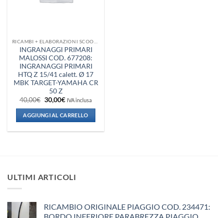
RICAMBI + ELABORAZIONI SCOOTER
INGRANAGGI PRIMARI
MALOSSI COD. 677208:
INGRANAGGI PRIMARI
HTQ Z 15/41 calett. Ø 17
MBK TARGET-YAMAHA CR
50 Z
Il
Il
40,00
€
30,00
€
IVA inclusa
prezzo
prezzo
originale
attuale
AGGIUNGI AL CARRELLO
era:
è:
40,00€.
30,00€.
ULTIMI ARTICOLI
RICAMBIO ORIGINALE PIAGGIO COD. 234471:
BORDO INFERIORE PARABREZZA PIAGGIO