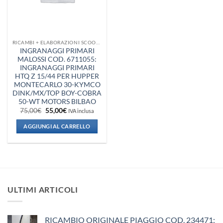
RICAMBI + ELABORAZIONI SCOOTER
INGRANAGGI PRIMARI
MALOSSI COD. 6711055:
INGRANAGGI PRIMARI
HTQ Z 15/44 PER HUPPER
MONTECARLO 30-KYMCO
DINK/MX/TOP BOY-COBRA
50-WT MOTORS BILBAO
Il
Il
75,00
€
55,00
€
IVA inclusa
prezzo
prezzo
originale
attuale
AGGIUNGI AL CARRELLO
era:
è:
75,00€.
55,00€.
ULTIMI ARTICOLI
RICAMBIO ORIGINALE PIAGGIO COD. 234471: