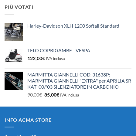
originale
attuale
PIÙ VOTATI
era:
è:
10,50€.
10,00€.
Harley-Davidson XLH 1200 Softail Standard
TELO COPRIGAMBE - VESPA
122,00
€
IVA inclusa
MARMITTA GIANNELLI COD. 31638P:
MARMITTA GIANNELLI "EXTRA" per APRILIA SR
KAT '00/'03 SILENZIATORE IN CARBONIO
Il
Il
90,00
€
85,00
€
IVA inclusa
prezzo
prezzo
originale
attuale
era:
è:
INFO ACMA STORE
90,00€.
85,00€.