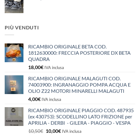
PIÙ VENDUTI
RICAMBIO ORIGINALE BETA COD.
1812630000: FRECCIA POSTERIORE DX BETA
QUADRA
18,00
€
IVA inclusa
RICAMBIO ORIGINALE MALAGUTI COD.
74003900: INGRANAGGIO POMPA ACQUA E
OLIO Z22 MOTORI MINARELLI MALAGUTI
4,00
€
IVA inclusa
RICAMBIO ORIGINALE PIAGGIO COD. 487935
(ex 430753): SCODELLINO LATO FRIZIONE per
APRILIA - DERBI - GILERA - PIAGGIO - VESPA
Il
Il
10,50
€
10,00
€
IVA inclusa
prezzo
prezzo