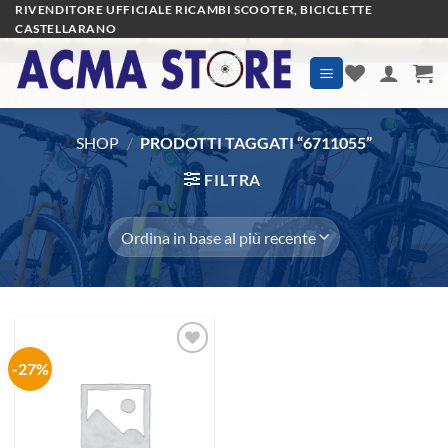
Salta
RIVENDITORE UFFICIALE RICAMBI SCOOTER, BICICLETTE
CASTELLARANO
ai
contenuti
SHOP
/
PRODOTTI TAGGATI “6711055”
FILTRA
-27%
Aggiungi
alla lista
dei
desideri