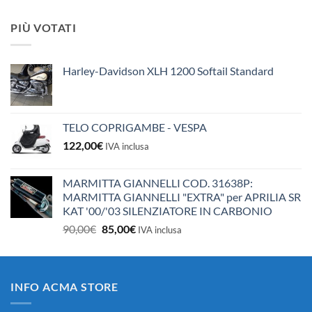
prezzo
prezzo
originale
attuale
PIÙ VOTATI
era:
è:
10,50€.
10,00€.
Harley-Davidson XLH 1200 Softail Standard
TELO COPRIGAMBE - VESPA
122,00
€
IVA inclusa
MARMITTA GIANNELLI COD. 31638P:
MARMITTA GIANNELLI "EXTRA" per APRILIA SR
KAT '00/'03 SILENZIATORE IN CARBONIO
Il
Il
90,00
€
85,00
€
IVA inclusa
prezzo
prezzo
originale
attuale
era:
è:
INFO ACMA STORE
90,00€.
85,00€.