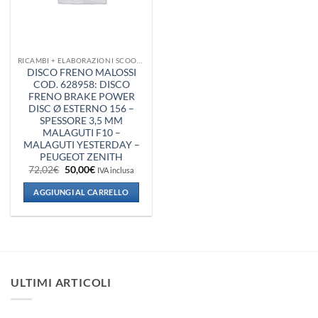
RICAMBI + ELABORAZIONI SCOOTER
DISCO FRENO MALOSSI
COD. 628958: DISCO
FRENO BRAKE POWER
DISC Ø ESTERNO 156 –
SPESSORE 3,5 MM
MALAGUTI F10 –
MALAGUTI YESTERDAY –
PEUGEOT ZENITH
Il
Il
72,02
€
50,00
€
IVA inclusa
prezzo
prezzo
originale
attuale
AGGIUNGI AL CARRELLO
era:
è:
72,02€.
50,00€.
ULTIMI ARTICOLI