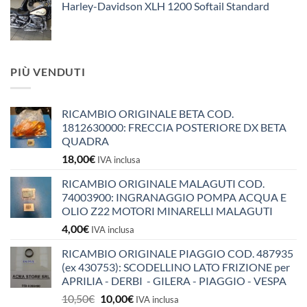
Harley-Davidson XLH 1200 Softail Standard
PIÙ VENDUTI
RICAMBIO ORIGINALE BETA COD.
1812630000: FRECCIA POSTERIORE DX BETA
QUADRA
18,00
€
IVA inclusa
RICAMBIO ORIGINALE MALAGUTI COD.
74003900: INGRANAGGIO POMPA ACQUA E
OLIO Z22 MOTORI MINARELLI MALAGUTI
4,00
€
IVA inclusa
RICAMBIO ORIGINALE PIAGGIO COD. 487935
(ex 430753): SCODELLINO LATO FRIZIONE per
APRILIA - DERBI - GILERA - PIAGGIO - VESPA
Il
Il
10,50
€
10,00
€
IVA inclusa