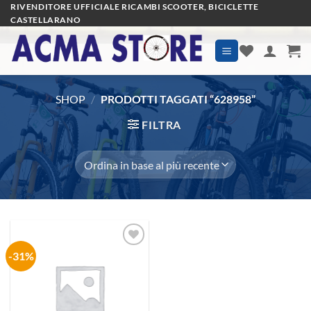
Salta
RIVENDITORE UFFICIALE RICAMBI SCOOTER, BICICLETTE
CASTELLARANO
ai
contenuti
SHOP
/
PRODOTTI TAGGATI “628958”
FILTRA
-31%
Aggiungi
alla lista
dei
desideri