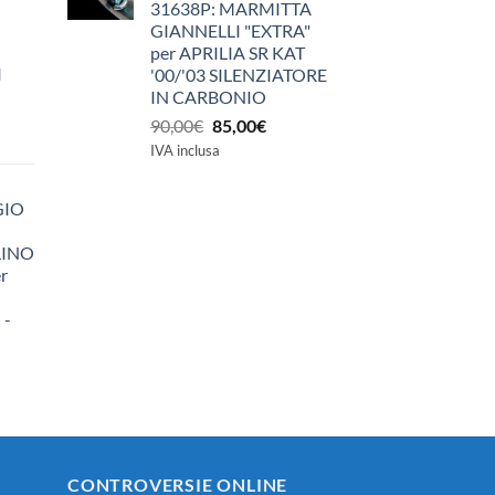
31638P: MARMITTA
GIANNELLI "EXTRA"
per APRILIA SR KAT
I
'00/'03 SILENZIATORE
IN CARBONIO
Il
Il
90,00
€
85,00
€
prezzo
prezzo
IVA inclusa
originale
attuale
era:
è:
GIO
90,00€.
85,00€.
LINO
r
 -
zzo
ale
0€.
CONTROVERSIE ONLINE