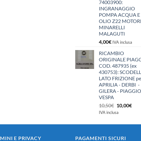
74003900:
INGRANAGGIO
POMPA ACQUA E
OLIO Z22 MOTOR
MINARELLI
MALAGUTI
4,00
€
IVA inclusa
RICAMBIO
ORIGINALE PIAG
COD. 487935 (ex
430753): SCODEL
LATO FRIZIONE pe
APRILIA - DERBI -
GILERA - PIAGGIO
VESPA
Il
Il
10,50
€
10,00
€
prezzo
pre
IVA inclusa
originale
attu
era:
è:
10,50€.
10,0
MINI E PRIVACY
PAGAMENTI SICURI