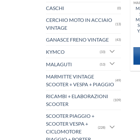
CASCHI
M
(0)
CERCHIO MOTO IN ACCIAIO
M
(13)
S
VINTAGE
Y
GANASCE FRENO VINTAGE
(43)
KYMCO
(33)
MALAGUTI
(53)
MARMITTE VINTAGE
(49)
SCOOTER + VESPA + PIAGGIO
RICAMBI + ELABORAZIONI
(109)
SCOOTER
SCOOTER PIAGGIO +
SCOOTER VESPA +
(228)
CICLOMOTORE
PIAGGIO + PORTER