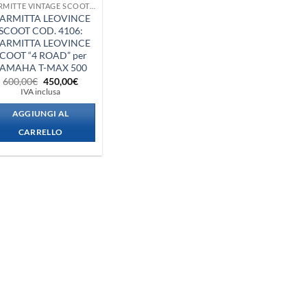
MARMITTE VINTAGE SCOOTER + VESPA + PIAGGIO
ARMITTA LEOVINCE
SCOOT COD. 4106:
ARMITTA LEOVINCE
COOT “4 ROAD” per
AMAHA T-MAX 500
Il
Il
600,00
€
450,00
€
prezzo
prezzo
IVA inclusa
originale
attuale
era:
è:
AGGIUNGI AL
600,00€.
450,00€.
CARRELLO