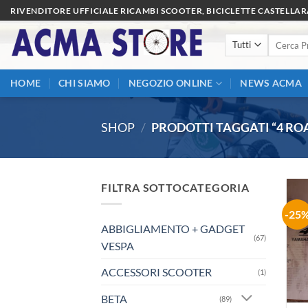
Salta
RIVENDITORE UFFICIALE RICAMBI SCOOTER, BICICLETTE CASTELLA
ai
Cerca:
contenuti
HOME
CHI SIAMO
NEGOZIO ONLINE
NEWS ACMA
SHOP
/
PRODOTTI TAGGATI “4 RO
FILTRA SOTTOCATEGORIA
-25
ABBIGLIAMENTO + GADGET
(67)
VESPA
ACCESSORI SCOOTER
(1)
BETA
(89)