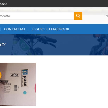
RANO
P
CONTATTACI
SEGUICI SU FACEBOOK
AD”
%
Aggiungi
alla lista
dei
desideri