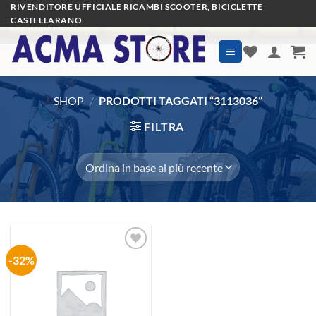
Salta
RIVENDITORE UFFICIALE RICAMBI SCOOTER, BICICLETTE
CASTELLARANO
ai
contenuti
SHOP
/
PRODOTTI TAGGATI “3113036”
FILTRA
-32%
Aggiungi
alla lista
dei
desideri