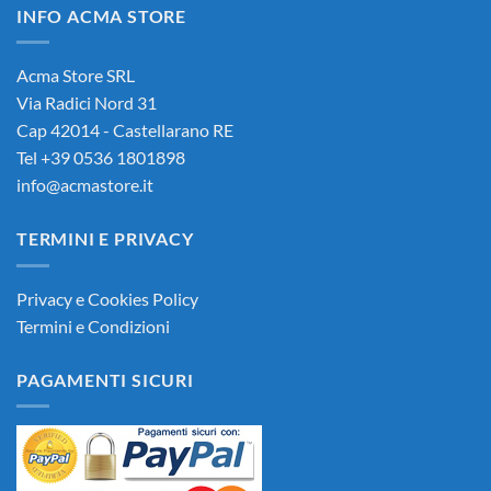
INFO ACMA STORE
90,00€.
85,00€.
Acma Store SRL
Via Radici Nord 31
Cap 42014 - Castellarano RE
Tel +39 0536 1801898
info@acmastore.it
TERMINI E PRIVACY
Privacy e Cookies Policy
Termini e Condizioni
PAGAMENTI SICURI