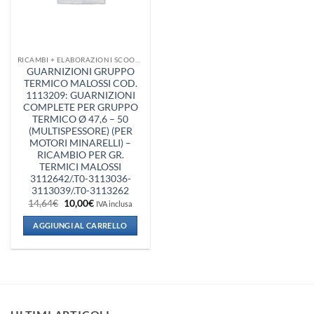
RICAMBI + ELABORAZIONI SCOOTER
GUARNIZIONI GRUPPO
TERMICO MALOSSI COD.
1113209: GUARNIZIONI
COMPLETE PER GRUPPO
TERMICO Ø 47,6 – 50
(MULTISPESSORE) (PER
MOTORI MINARELLI) –
RICAMBIO PER GR.
TERMICI MALOSSI
3112642/.T0-3113036-
3113039/.T0-3113262
Il
Il
14,64
€
10,00
€
IVA inclusa
prezzo
prezzo
originale
attuale
AGGIUNGI AL CARRELLO
era:
è:
14,64€.
10,00€.