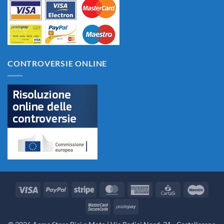
CONTROVERSIE ONLINE
Visa
PayPal
Stripe
MasterCard
American
CartaSi
Maes
Express
MasterCard
Postepay
2