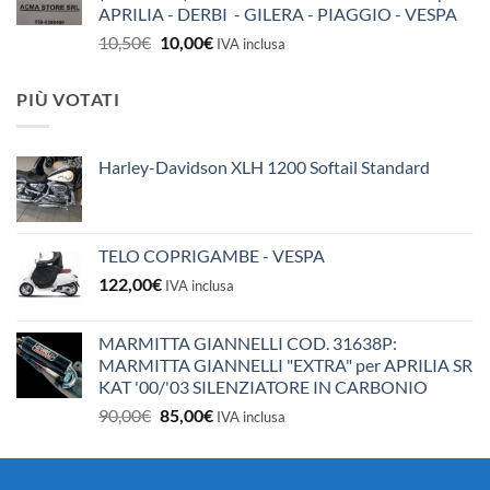
APRILIA - DERBI - GILERA - PIAGGIO - VESPA
Il
Il
10,50
€
10,00
€
IVA inclusa
prezzo
prezzo
originale
attuale
PIÙ VOTATI
era:
è:
10,50€.
10,00€.
Harley-Davidson XLH 1200 Softail Standard
TELO COPRIGAMBE - VESPA
122,00
€
IVA inclusa
MARMITTA GIANNELLI COD. 31638P:
MARMITTA GIANNELLI "EXTRA" per APRILIA SR
KAT '00/'03 SILENZIATORE IN CARBONIO
Il
Il
90,00
€
85,00
€
IVA inclusa
prezzo
prezzo
originale
attuale
era:
è: