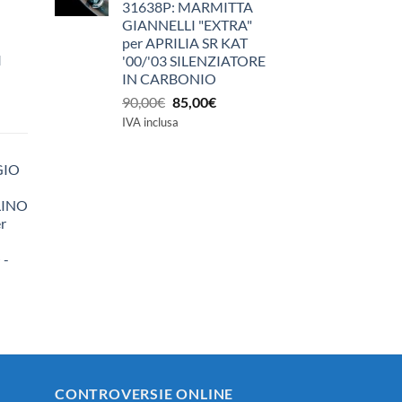
31638P: MARMITTA
GIANNELLI "EXTRA"
per APRILIA SR KAT
I
'00/'03 SILENZIATORE
IN CARBONIO
Il
Il
90,00
€
85,00
€
prezzo
prezzo
IVA inclusa
originale
attuale
era:
è:
GIO
90,00€.
85,00€.
LINO
r
 -
zzo
ale
0€.
CONTROVERSIE ONLINE