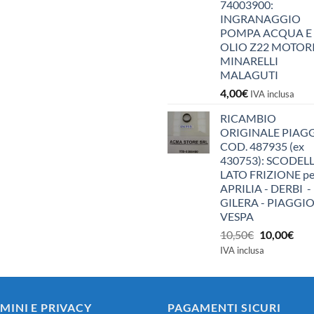
74003900:
INGRANAGGIO
POMPA ACQUA E
OLIO Z22 MOTOR
MINARELLI
MALAGUTI
4,00
€
IVA inclusa
RICAMBIO
ORIGINALE PIAG
COD. 487935 (ex
430753): SCODEL
LATO FRIZIONE pe
APRILIA - DERBI -
GILERA - PIAGGIO
VESPA
Il
Il
10,50
€
10,00
€
prezzo
pre
IVA inclusa
originale
attu
era:
è:
10,50€.
10,0
MINI E PRIVACY
PAGAMENTI SICURI