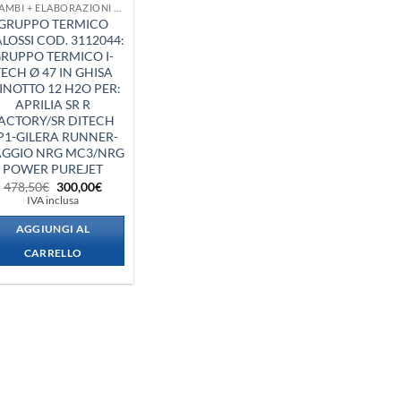
RICAMBI + ELABORAZIONI SCOOTER
GRUPPO TERMICO
LOSSI COD. 3112044:
RUPPO TERMICO I-
ECH Ø 47 IN GHISA
INOTTO 12 H2O PER:
APRILIA SR R
ACTORY/SR DITECH
P1-GILERA RUNNER-
AGGIO NRG MC3/NRG
POWER PUREJET
Il
Il
478,50
€
300,00
€
prezzo
prezzo
IVA inclusa
originale
attuale
era:
è:
AGGIUNGI AL
478,50€.
300,00€.
CARRELLO