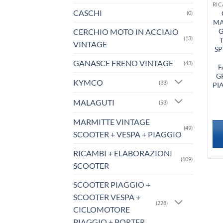
CASCHI
(0)
MA
CERCHIO MOTO IN ACCIAIO
G
(13)
T
VINTAGE
SP
GANASCE FRENO VINTAGE
(43)
F
G
KYMCO
(33)
PI
MALAGUTI
(53)
MARMITTE VINTAGE
(49)
SCOOTER + VESPA + PIAGGIO
RICAMBI + ELABORAZIONI
(109)
SCOOTER
SCOOTER PIAGGIO +
SCOOTER VESPA +
(228)
CICLOMOTORE
PIAGGIO + PORTER