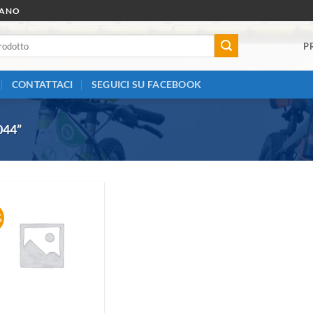
RANO
P
CONTATTACI
SEGUICI SU FACEBOOK
044”
%
Aggiungi
alla lista
dei
desideri