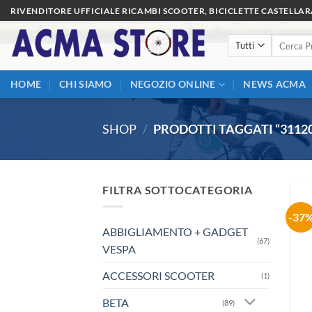
Salta
RIVENDITORE UFFICIALE RICAMBI SCOOTER, BICICLETTE CASTELLA
ai
Cerca:
contenuti
HOME
CHI SIAMO
NEGOZIO ONLINE
NEWS ACMA
SHOP
/
PRODOTTI TAGGATI “3112
FILTRA SOTTOCATEGORIA
-37
ABBIGLIAMENTO + GADGET
(67)
VESPA
ACCESSORI SCOOTER
(1)
BETA
(89)