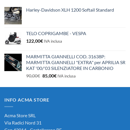
10,50€.
10,00€.
Harley-Davidson XLH 1200 Softail Standard
TELO COPRIGAMBE - VESPA
122,00
€
IVA inclusa
MARMITTA GIANNELLI COD. 31638P:
MARMITTA GIANNELLI "EXTRA" per APRILIA SR
KAT '00/'03 SILENZIATORE IN CARBONIO
Il
Il
90,00
€
85,00
€
IVA inclusa
prezzo
prezzo
originale
attuale
era:
è:
INFO ACMA STORE
90,00€.
85,00€.
Acma Store SRL
Via Radici Nord 31
Cap 42014 - Castellarano RE