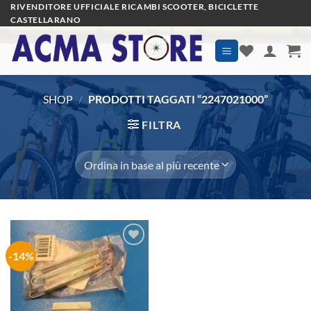
Salta
RIVENDITORE UFFICIALE RICAMBI SCOOTER, BICICLETTE
CASTELLARANO
ai
contenuti
SHOP
/
PRODOTTI TAGGATI “2247021000”
FILTRA
-14%
Aggiungi
alla lista
dei
desideri