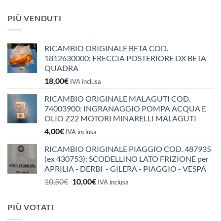
PIÙ VENDUTI
RICAMBIO ORIGINALE BETA COD.
1812630000: FRECCIA POSTERIORE DX BETA
QUADRA
18,00
€
IVA inclusa
RICAMBIO ORIGINALE MALAGUTI COD.
74003900: INGRANAGGIO POMPA ACQUA E
OLIO Z22 MOTORI MINARELLI MALAGUTI
4,00
€
IVA inclusa
RICAMBIO ORIGINALE PIAGGIO COD. 487935
(ex 430753): SCODELLINO LATO FRIZIONE per
APRILIA - DERBI - GILERA - PIAGGIO - VESPA
Il
Il
10,50
€
10,00
€
IVA inclusa
prezzo
prezzo
originale
attuale
PIÙ VOTATI
era:
è: