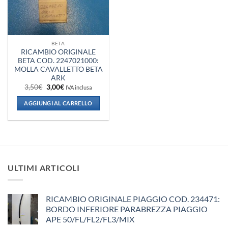
BETA
RICAMBIO ORIGINALE
BETA COD. 2247021000:
MOLLA CAVALLETTO BETA
ARK
Il
Il
3,50
€
3,00
€
IVA inclusa
prezzo
prezzo
originale
attuale
AGGIUNGI AL CARRELLO
era:
è:
3,50€.
3,00€.
ULTIMI ARTICOLI
RICAMBIO ORIGINALE PIAGGIO COD. 234471:
BORDO INFERIORE PARABREZZA PIAGGIO
APE 50/FL/FL2/FL3/MIX