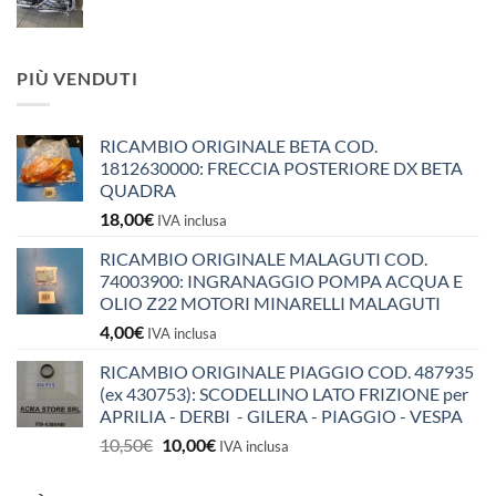
PIÙ VENDUTI
RICAMBIO ORIGINALE BETA COD.
1812630000: FRECCIA POSTERIORE DX BETA
QUADRA
18,00
€
IVA inclusa
RICAMBIO ORIGINALE MALAGUTI COD.
74003900: INGRANAGGIO POMPA ACQUA E
OLIO Z22 MOTORI MINARELLI MALAGUTI
4,00
€
IVA inclusa
RICAMBIO ORIGINALE PIAGGIO COD. 487935
(ex 430753): SCODELLINO LATO FRIZIONE per
APRILIA - DERBI - GILERA - PIAGGIO - VESPA
Il
Il
10,50
€
10,00
€
IVA inclusa
prezzo
prezzo
originale
attuale