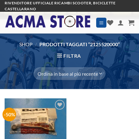
Salta
RIVENDITORE UFFICIALE RICAMBI SCOOTER, BICICLETTE
CASTELLARANO
ai
contenuti
SHOP
/
PRODOTTI TAGGATI “2125520000”
FILTRA
-50%
Aggiungi
alla lista
dei
desideri