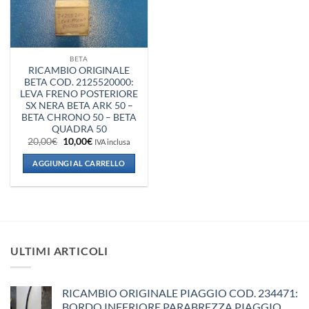
BETA
RICAMBIO ORIGINALE
BETA COD. 2125520000:
LEVA FRENO POSTERIORE
SX NERA BETA ARK 50 –
BETA CHRONO 50 – BETA
QUADRA 50
Il
Il
20,00
€
10,00
€
IVA inclusa
prezzo
prezzo
originale
attuale
AGGIUNGI AL CARRELLO
era:
è:
20,00€.
10,00€.
ULTIMI ARTICOLI
RICAMBIO ORIGINALE PIAGGIO COD. 234471:
BORDO INFERIORE PARABREZZA PIAGGIO