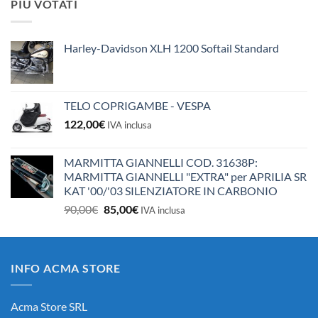
PIÙ VOTATI
era:
è:
10,50€.
10,00€.
Harley-Davidson XLH 1200 Softail Standard
TELO COPRIGAMBE - VESPA
122,00
€
IVA inclusa
MARMITTA GIANNELLI COD. 31638P:
MARMITTA GIANNELLI "EXTRA" per APRILIA SR
KAT '00/'03 SILENZIATORE IN CARBONIO
Il
Il
90,00
€
85,00
€
IVA inclusa
prezzo
prezzo
originale
attuale
era:
è:
INFO ACMA STORE
90,00€.
85,00€.
Acma Store SRL