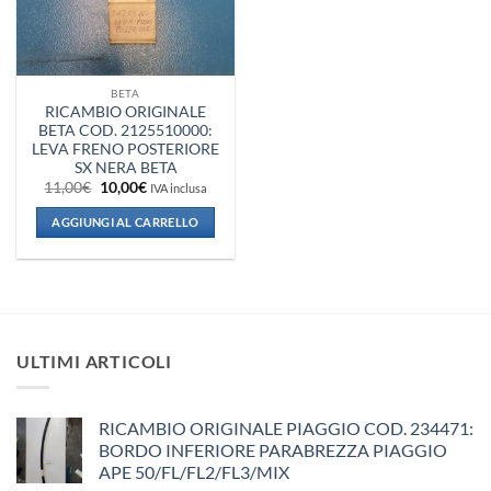
BETA
RICAMBIO ORIGINALE
BETA COD. 2125510000:
LEVA FRENO POSTERIORE
SX NERA BETA
Il
Il
11,00
€
10,00
€
IVA inclusa
prezzo
prezzo
originale
attuale
AGGIUNGI AL CARRELLO
era:
è:
11,00€.
10,00€.
ULTIMI ARTICOLI
RICAMBIO ORIGINALE PIAGGIO COD. 234471:
BORDO INFERIORE PARABREZZA PIAGGIO
APE 50/FL/FL2/FL3/MIX