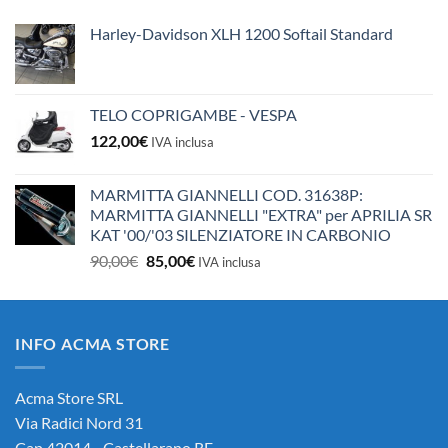
10,50€.
10,00€.
Harley-Davidson XLH 1200 Softail Standard
TELO COPRIGAMBE - VESPA
122,00
€
IVA inclusa
MARMITTA GIANNELLI COD. 31638P:
MARMITTA GIANNELLI "EXTRA" per APRILIA SR
KAT '00/'03 SILENZIATORE IN CARBONIO
Il
Il
90,00
€
85,00
€
IVA inclusa
prezzo
prezzo
originale
attuale
era:
è:
INFO ACMA STORE
90,00€.
85,00€.
Acma Store SRL
Via Radici Nord 31
Cap 42014 - Castellarano RE