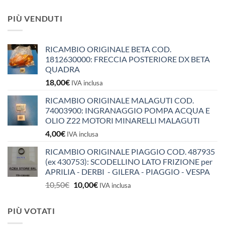
PIÙ VENDUTI
RICAMBIO ORIGINALE BETA COD.
1812630000: FRECCIA POSTERIORE DX BETA
QUADRA
18,00
€
IVA inclusa
RICAMBIO ORIGINALE MALAGUTI COD.
74003900: INGRANAGGIO POMPA ACQUA E
OLIO Z22 MOTORI MINARELLI MALAGUTI
4,00
€
IVA inclusa
RICAMBIO ORIGINALE PIAGGIO COD. 487935
(ex 430753): SCODELLINO LATO FRIZIONE per
APRILIA - DERBI - GILERA - PIAGGIO - VESPA
Il
Il
10,50
€
10,00
€
IVA inclusa
prezzo
prezzo
originale
attuale
PIÙ VOTATI
era:
è: