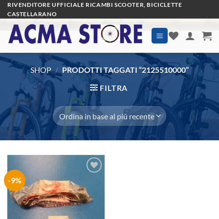
Salta
RIVENDITORE UFFICIALE RICAMBI SCOOTER, BICICLETTE
CASTELLARANO
ai
contenuti
SHOP
/
PRODOTTI TAGGATI “2125510000”
FILTRA
-9%
Aggiungi
alla lista
dei
desideri