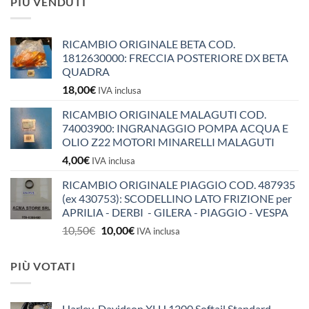
PIÙ VENDUTI
RICAMBIO ORIGINALE BETA COD.
1812630000: FRECCIA POSTERIORE DX BETA
QUADRA
18,00
€
IVA inclusa
RICAMBIO ORIGINALE MALAGUTI COD.
74003900: INGRANAGGIO POMPA ACQUA E
OLIO Z22 MOTORI MINARELLI MALAGUTI
4,00
€
IVA inclusa
RICAMBIO ORIGINALE PIAGGIO COD. 487935
(ex 430753): SCODELLINO LATO FRIZIONE per
APRILIA - DERBI - GILERA - PIAGGIO - VESPA
Il
Il
10,50
€
10,00
€
IVA inclusa
prezzo
prezzo
originale
attuale
PIÙ VOTATI
era:
è:
10,50€.
10,00€.
Harley-Davidson XLH 1200 Softail Standard