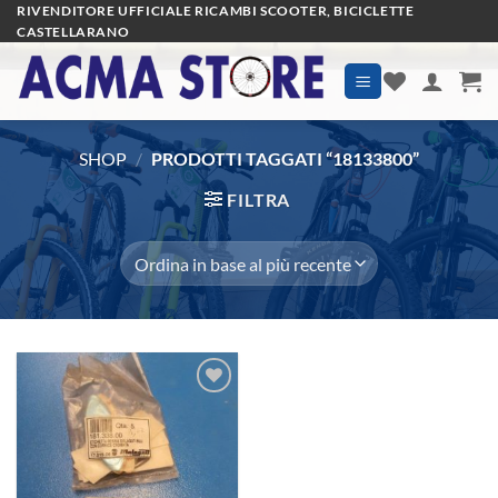
Salta
RIVENDITORE UFFICIALE RICAMBI SCOOTER, BICICLETTE
CASTELLARANO
ai
contenuti
SHOP
/
PRODOTTI TAGGATI “18133800”
FILTRA
Aggiungi
alla lista
dei
desideri