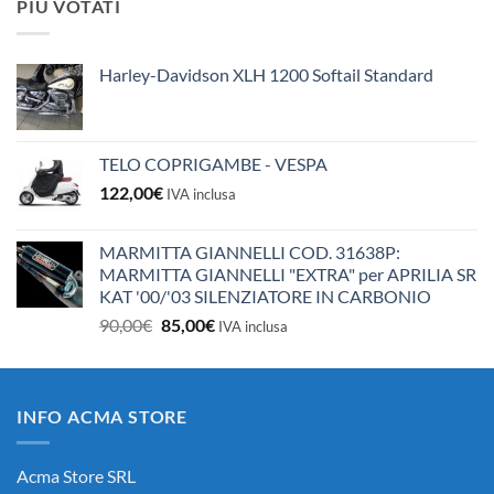
PIÙ VOTATI
era:
è:
10,50€.
10,00€.
Harley-Davidson XLH 1200 Softail Standard
TELO COPRIGAMBE - VESPA
122,00
€
IVA inclusa
MARMITTA GIANNELLI COD. 31638P:
MARMITTA GIANNELLI "EXTRA" per APRILIA SR
KAT '00/'03 SILENZIATORE IN CARBONIO
Il
Il
90,00
€
85,00
€
IVA inclusa
prezzo
prezzo
originale
attuale
era:
è:
INFO ACMA STORE
90,00€.
85,00€.
Acma Store SRL