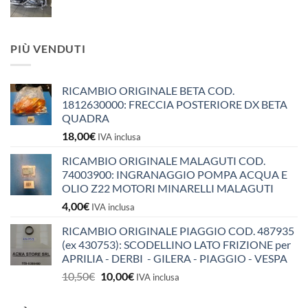
PIÙ VENDUTI
RICAMBIO ORIGINALE BETA COD.
1812630000: FRECCIA POSTERIORE DX BETA
QUADRA
18,00
€
IVA inclusa
RICAMBIO ORIGINALE MALAGUTI COD.
74003900: INGRANAGGIO POMPA ACQUA E
OLIO Z22 MOTORI MINARELLI MALAGUTI
4,00
€
IVA inclusa
RICAMBIO ORIGINALE PIAGGIO COD. 487935
(ex 430753): SCODELLINO LATO FRIZIONE per
APRILIA - DERBI - GILERA - PIAGGIO - VESPA
Il
Il
10,50
€
10,00
€
IVA inclusa
prezzo
prezzo
originale
attuale