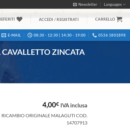
Newsletter
Languages
REFERITI
CARRELLO
ACCEDI / REGISTRATI
E-MAIL
08:30 - 12:30 | 14:30 - 19:00
0536 1801898
A CAVALLETTO ZINCATA
4,00
€
IVA inclusa
RICAMBIO ORIGINALE MALAGUTI COD.
14707913