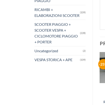
PIAGGIO
RICAMBI +
(109)
ELABORAZIONI SCOOTER
SCOOTER PIAGGIO +
SCOOTER VESPA +
(228)
CICLOMOTORE PIAGGIO
+ PORTER
P
Uncategorized
(2)
VESPA STORICA + APE
(109)
-19%
-47%
-2
Aggiungi
Aggiungi
alla lista
alla lista
dei
dei
desideri
desideri
RICAMBI APE
RICAMBI APE
RICAMBIO ORIGINALE
RICAMBIO ORIGINALE