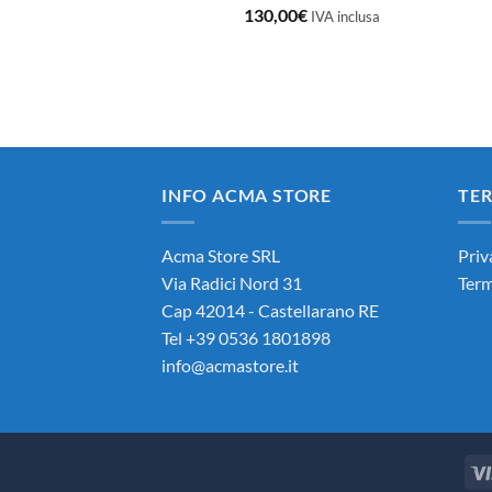
130,00
€
IVA inclusa
INFO ACMA STORE
TER
Acma Store SRL
Priv
Via Radici Nord 31
Term
Cap 42014 - Castellarano RE
Tel +39 0536 1801898
info@acmastore.it