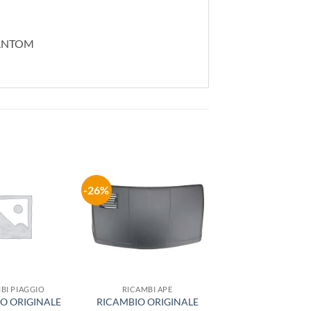
HANTOM
-26%
Aggiungi
Aggiungi
alla lista
alla lista
dei
dei
desideri
desideri
BI PIAGGIO
RICAMBI APE
O ORIGINALE
RICAMBIO ORIGINALE