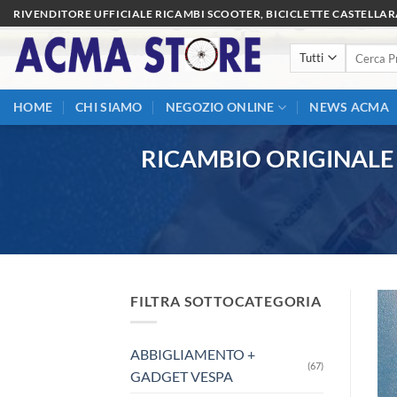
Salta
RIVENDITORE UFFICIALE RICAMBI SCOOTER, BICICLETTE CASTELLA
ai
Cerca:
contenuti
HOME
CHI SIAMO
NEGOZIO ONLINE
NEWS ACMA
RICAMBIO ORIGINALE
FILTRA SOTTOCATEGORIA
ABBIGLIAMENTO +
(67)
GADGET VESPA