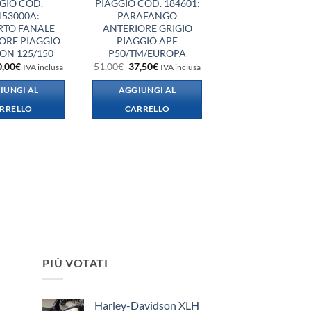
GIO COD.
PIAGGIO COD. 184601:
153000A:
PARAFANGO
RTO FANALE
ANTERIORE GRIGIO
ORE PIAGGIO
PIAGGIO APE
ON 125/150
P50/TM/EUROPA
Il
Il
Il
0,00
€
51,00
€
37,50
€
IVA inclusa
IVA inclusa
rezzo
prezzo
prezzo
prezzo
iginale
attuale
originale
attuale
IUNGI AL
AGGIUNGI AL
a:
è:
era:
è:
,00€.
30,00€.
51,00€.
37,50€.
RRELLO
CARRELLO
PIÙ VOTATI
Harley-Davidson XLH