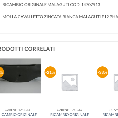
RICAMBIO ORIGINALE MALAGUTI COD. 14707913
MOLLA CAVALLETTO ZINCATA BIANCA MALAGUTI F12 P
RODOTTI CORRELATI
5%
-21%
-33%
Aggiungi
Aggiungi
alla lista
alla lista
dei
dei
desideri
desideri
CARENE PIAGGIO
CARENE PIAGGIO
RICAM
RICAMBIO ORIGINALE
RICAMBIO ORIGINALE
RICAMBI