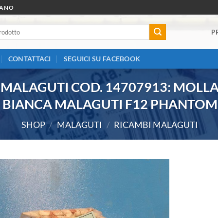
RANO
P
CONTATTACI
SEGUICI SU FACEBOOK
 MALAGUTI COD. 14707913: MOLL
BIANCA MALAGUTI F12 PHANTOM
SHOP
/
MALAGUTI
/
RICAMBI MALAGUTI
Aggiungi
alla lista
dei