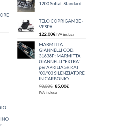
1200 Softail Standard
:
IORE
A
TELO COPRIGAMBE -
VESPA
122,00
€
IVA inclusa
MARMITTA
GIANNELLI COD.
31638P: MARMITTA
GIANNELLI "EXTRA"
per APRILIA SR KAT
I
'00/'03 SILENZIATORE
IN CARBONIO
Il
Il
90,00
€
85,00
€
prezzo
prezzo
IVA inclusa
originale
attuale
era:
è:
GIO
90,00€.
85,00€.
LINO
r