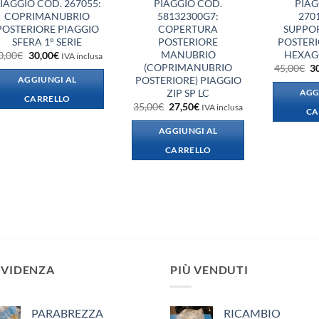
IAGGIO COD. 267055:
PIAGGIO COD.
PIAG
COPRIMANUBRIO
58132300G7:
270
POSTERIORE PIAGGIO
COPERTURA
SUPPO
SFERA 1° SERIE
POSTERIORE
POSTERI
MANUBRIO
HEXAG
Il
Il
0,00
€
30,00
€
IVA inclusa
prezzo
prezzo
(COPRIMANUBRIO
Il
45,00
€
3
originale
attuale
p
POSTERIORE) PIAGGIO
AGGIUNGI AL
era:
è:
or
ZIP SP LC
AGG
40,00€.
30,00€.
er
CARRELLO
Il
Il
35,00
€
27,50
€
45
IVA inclusa
CA
prezzo
prezzo
originale
attuale
AGGIUNGI AL
era:
è:
35,00€.
27,50€.
CARRELLO
EVIDENZA
PIÙ VENDUTI
PARABREZZA
RICAMBIO