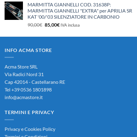
MARMITTA GIANNELLI COD. 31638P:
MARMITTA GIANNELLI "EXTRA" per APRILIA SR
KAT '00/'03 SILENZIATORE IN CARBONIO
Il
Il
90,00
€
85,00
€
IVA inclusa
prezzo
prezzo
originale
attuale
era:
è:
INFO ACMA STORE
90,00€.
85,00€.
Acma Store SRL
Via Radici Nord 31
Cap 42014 - Castellarano RE
Tel +39 0536 1801898
info@acmastore.it
TERMINI E PRIVACY
Privacy e Cookies Policy
Termini e Condizioni