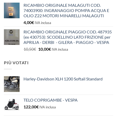
RICAMBIO ORIGINALE MALAGUTI COD.
74003900: INGRANAGGIO POMPA ACQUA E
OLIO Z22 MOTORI MINARELLI MALAGUTI
4,00
€
IVA inclusa
RICAMBIO ORIGINALE PIAGGIO COD. 487935
(ex 430753): SCODELLINO LATO FRIZIONE per
APRILIA - DERBI - GILERA - PIAGGIO - VESPA
Il
Il
10,50
€
10,00
€
IVA inclusa
prezzo
prezzo
originale
attuale
PIÙ VOTATI
era:
è:
10,50€.
10,00€.
Harley-Davidson XLH 1200 Softail Standard
TELO COPRIGAMBE - VESPA
122,00
€
IVA inclusa