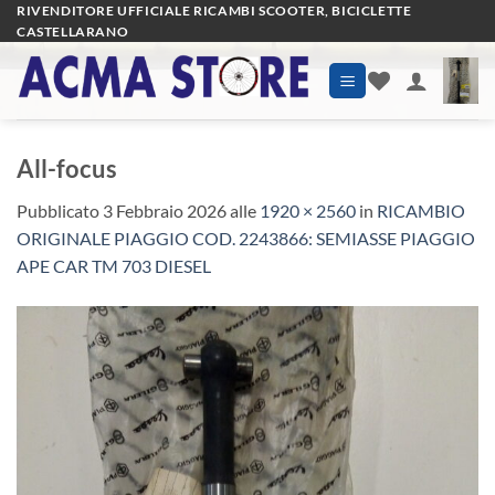
Salta
RIVENDITORE UFFICIALE RICAMBI SCOOTER, BICICLETTE
CASTELLARANO
ai
contenuti
All-focus
Pubblicato
3 Febbraio 2026
alle
1920 × 2560
in
RICAMBIO
ORIGINALE PIAGGIO COD. 2243866: SEMIASSE PIAGGIO
APE CAR TM 703 DIESEL