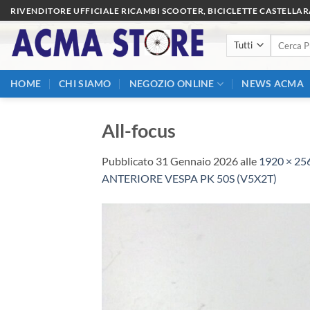
Salta
RIVENDITORE UFFICIALE RICAMBI SCOOTER, BICICLETTE CASTELLA
ai
Cerca:
contenuti
HOME
CHI SIAMO
NEGOZIO ONLINE
NEWS ACMA
All-focus
Pubblicato
31 Gennaio 2026
alle
1920 × 25
ANTERIORE VESPA PK 50S (V5X2T)