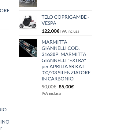
:
IORE
A
TELO COPRIGAMBE -
VESPA
122,00
€
IVA inclusa
MARMITTA
GIANNELLI COD.
31638P: MARMITTA
GIANNELLI "EXTRA"
per APRILIA SR KAT
I
'00/'03 SILENZIATORE
IN CARBONIO
Il
Il
90,00
€
85,00
€
prezzo
prezzo
IVA inclusa
originale
attuale
era:
è:
GIO
90,00€.
85,00€.
LINO
r