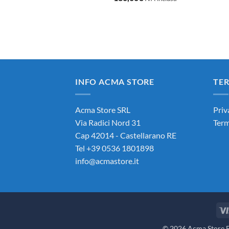
INFO ACMA STORE
TER
Acma Store SRL
Priv
Via Radici Nord 31
Term
Cap 42014 - Castellarano RE
Tel +39 0536 1801898
info@acmastore.it
© 2026 Acma Store Bi