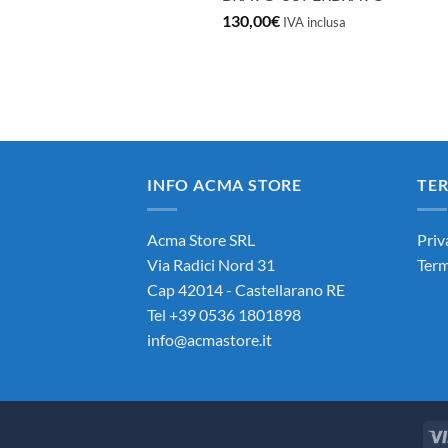
130,00
€
IVA inclusa
INFO ACMA STORE
TER
Acma Store SRL
Priv
Via Radici Nord 31
Term
Cap 42014 - Castellarano RE
Tel +39 0536 1801898
info@acmastore.it