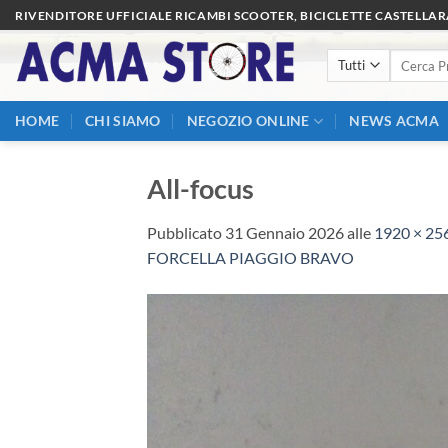
Salta
RIVENDITORE UFFICIALE RICAMBI SCOOTER, BICICLETTE CASTELLA
ai
Cerca:
contenuti
HOME
CHI SIAMO
NEGOZIO ONLINE
NEWS ACMA
All-focus
Pubblicato
31 Gennaio 2026
alle
1920 × 25
FORCELLA PIAGGIO BRAVO