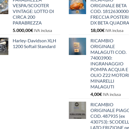
VESPA/SCOOTER
ORIGINALE BETA
VINTAGE: LOTTO DI
COD. 1812630000
CIRCA 200
FRECCIA POSTER
PARABREZZA
DX BETA QUADR
5.000,00
€
18,00
€
IVA inclusa
IVA inclusa
Harley-Davidson XLH
RICAMBIO
1200 Softail Standard
ORIGINALE
MALAGUTI COD.
74003900:
INGRANAGGIO
POMPA ACQUA E
OLIO Z22 MOTOR
MINARELLI
MALAGUTI
4,00
€
IVA inclusa
RICAMBIO
ORIGINALE PIAG
COD. 487935 (ex
430753): SCODEL
LATO FRIZIONE pe