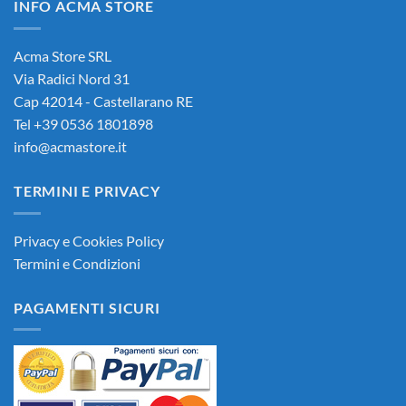
INFO ACMA STORE
90,00€.
85,00€.
Acma Store SRL
Via Radici Nord 31
Cap 42014 - Castellarano RE
Tel +39 0536 1801898
info@acmastore.it
TERMINI E PRIVACY
Privacy e Cookies Policy
Termini e Condizioni
PAGAMENTI SICURI