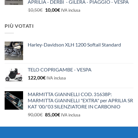
APRILIA - DERBI - GILERA - PIAGGIO - VESPA
Il
Il
10,50
€
10,00
€
IVA inclusa
prezzo
prezzo
originale
attuale
PIÙ VOTATI
era:
è:
10,50€.
10,00€.
Harley-Davidson XLH 1200 Softail Standard
TELO COPRIGAMBE - VESPA
122,00
€
IVA inclusa
MARMITTA GIANNELLI COD. 31638P:
MARMITTA GIANNELLI "EXTRA" per APRILIA SR
KAT '00/'03 SILENZIATORE IN CARBONIO
Il
Il
90,00
€
85,00
€
IVA inclusa
prezzo
prezzo
originale
attuale
era:
è: