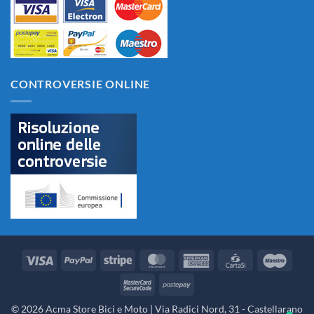
CONTROVERSIE ONLINE
Visa
PayPal
Stripe
MasterCard
American
CartaSi
Maes
Express
MasterCard
Postepay
2
© 2026 Acma Store Bici e Moto | Via Radici Nord, 31 - Castellarano