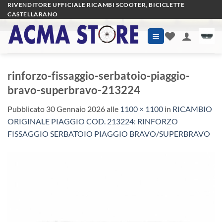
Salta
RIVENDITORE UFFICIALE RICAMBI SCOOTER, BICICLETTE
CASTELLARANO
ai
contenuti
rinforzo-fissaggio-serbatoio-piaggio-
bravo-superbravo-213224
Pubblicato
30 Gennaio 2026
alle
1100 × 1100
in
RICAMBIO
ORIGINALE PIAGGIO COD. 213224: RINFORZO
FISSAGGIO SERBATOIO PIAGGIO BRAVO/SUPERBRAVO