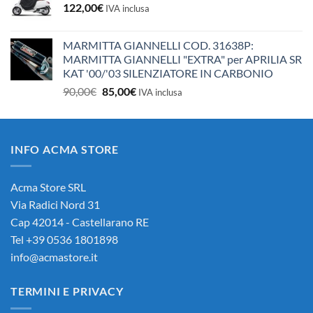
122,00
€
IVA inclusa
MARMITTA GIANNELLI COD. 31638P:
MARMITTA GIANNELLI "EXTRA" per APRILIA SR
KAT '00/'03 SILENZIATORE IN CARBONIO
Il
Il
90,00
€
85,00
€
IVA inclusa
prezzo
prezzo
originale
attuale
era:
è:
INFO ACMA STORE
90,00€.
85,00€.
Acma Store SRL
Via Radici Nord 31
Cap 42014 - Castellarano RE
Tel +39 0536 1801898
info@acmastore.it
TERMINI E PRIVACY