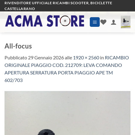
Salta
RIVENDITORE UFFICIALE RICAMBI SCOOTER, BICICLETTE
CASTELLARANO
ai
contenuti
All-focus
Pubblicato
29 Gennaio 2026
alle
1920 × 2560
in
RICAMBIO
ORIGINALE PIAGGIO COD. 212709: LEVA COMANDO
APERTURA SERRATURA PORTA PIAGGIO APE TM
602/703