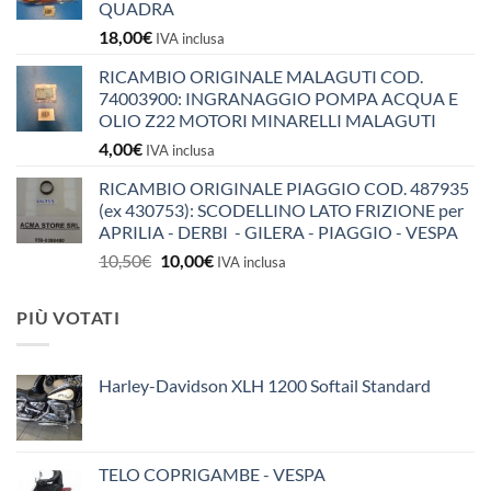
QUADRA
18,00
€
IVA inclusa
RICAMBIO ORIGINALE MALAGUTI COD.
74003900: INGRANAGGIO POMPA ACQUA E
OLIO Z22 MOTORI MINARELLI MALAGUTI
4,00
€
IVA inclusa
RICAMBIO ORIGINALE PIAGGIO COD. 487935
(ex 430753): SCODELLINO LATO FRIZIONE per
APRILIA - DERBI - GILERA - PIAGGIO - VESPA
Il
Il
10,50
€
10,00
€
IVA inclusa
prezzo
prezzo
originale
attuale
PIÙ VOTATI
era:
è:
10,50€.
10,00€.
Harley-Davidson XLH 1200 Softail Standard
TELO COPRIGAMBE - VESPA