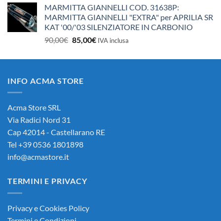
MARMITTA GIANNELLI COD. 31638P:
MARMITTA GIANNELLI "EXTRA" per APRILIA SR
KAT '00/'03 SILENZIATORE IN CARBONIO
Il
Il
90,00
€
85,00
€
IVA inclusa
prezzo
prezzo
originale
attuale
era:
è:
INFO ACMA STORE
90,00€.
85,00€.
Acma Store SRL
Via Radici Nord 31
Cap 42014 - Castellarano RE
Tel +39 0536 1801898
info@acmastore.it
TERMINI E PRIVACY
Privacy e Cookies Policy
Termini e Condizioni