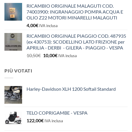
RICAMBIO ORIGINALE MALAGUTI COD.
74003900: INGRANAGGIO POMPA ACQUA E
OLIO Z22 MOTORI MINARELLI MALAGUTI
4,00
€
IVA inclusa
RICAMBIO ORIGINALE PIAGGIO COD. 487935
(ex 430753): SCODELLINO LATO FRIZIONE per
APRILIA - DERBI - GILERA - PIAGGIO - VESPA
Il
Il
10,50
€
10,00
€
IVA inclusa
prezzo
prezzo
originale
attuale
PIÙ VOTATI
era:
è:
10,50€.
10,00€.
Harley-Davidson XLH 1200 Softail Standard
TELO COPRIGAMBE - VESPA
122,00
€
IVA inclusa