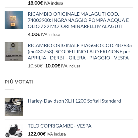
18,00
€
IVA inclusa
RICAMBIO ORIGINALE MALAGUTI COD.
74003900: INGRANAGGIO POMPA ACQUA E
OLIO Z22 MOTORI MINARELLI MALAGUTI
4,00
€
IVA inclusa
RICAMBIO ORIGINALE PIAGGIO COD. 487935
(ex 430753): SCODELLINO LATO FRIZIONE per
APRILIA - DERBI - GILERA - PIAGGIO - VESPA
Il
Il
10,50
€
10,00
€
IVA inclusa
prezzo
prezzo
originale
attuale
PIÙ VOTATI
era:
è:
10,50€.
10,00€.
Harley-Davidson XLH 1200 Softail Standard
TELO COPRIGAMBE - VESPA
122,00
€
IVA inclusa