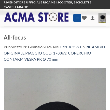
Salta
RIVENDITORE UFFICIALE RICAMBI SCOOTER, BICICLETTE
CASTELLARANO
ai
contenuti
All-focus
Pubblicato
28 Gennaio 2026
alle
1920 × 2560
in
RICAMBIO
ORIGINALE PIAGGIO COD. 178863: COPERCHIO
CONTAKM VESPA PK Ø 70 mm