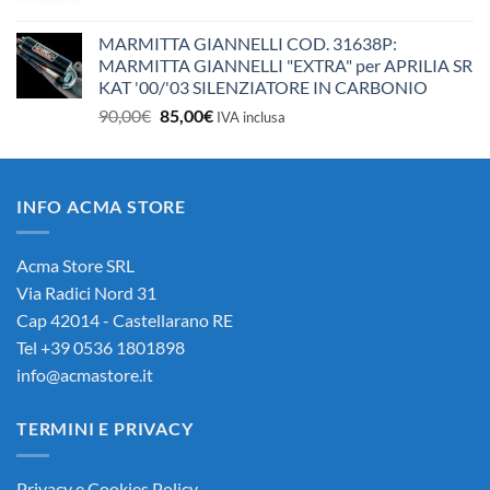
MARMITTA GIANNELLI COD. 31638P:
MARMITTA GIANNELLI "EXTRA" per APRILIA SR
KAT '00/'03 SILENZIATORE IN CARBONIO
Il
Il
90,00
€
85,00
€
IVA inclusa
prezzo
prezzo
originale
attuale
era:
è:
INFO ACMA STORE
90,00€.
85,00€.
Acma Store SRL
Via Radici Nord 31
Cap 42014 - Castellarano RE
Tel +39 0536 1801898
info@acmastore.it
TERMINI E PRIVACY
Privacy e Cookies Policy