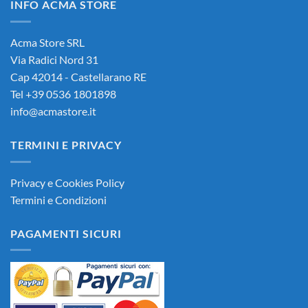
INFO ACMA STORE
90,00€.
85,00€.
Acma Store SRL
Via Radici Nord 31
Cap 42014 - Castellarano RE
Tel +39 0536 1801898
info@acmastore.it
TERMINI E PRIVACY
Privacy e Cookies Policy
Termini e Condizioni
PAGAMENTI SICURI