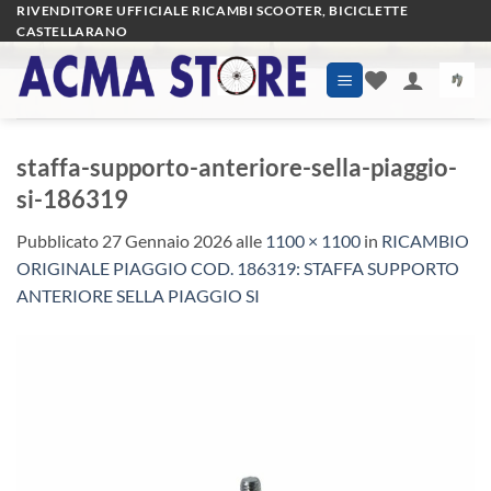
Salta
RIVENDITORE UFFICIALE RICAMBI SCOOTER, BICICLETTE
CASTELLARANO
ai
contenuti
staffa-supporto-anteriore-sella-piaggio-
si-186319
Pubblicato
27 Gennaio 2026
alle
1100 × 1100
in
RICAMBIO
ORIGINALE PIAGGIO COD. 186319: STAFFA SUPPORTO
ANTERIORE SELLA PIAGGIO SI