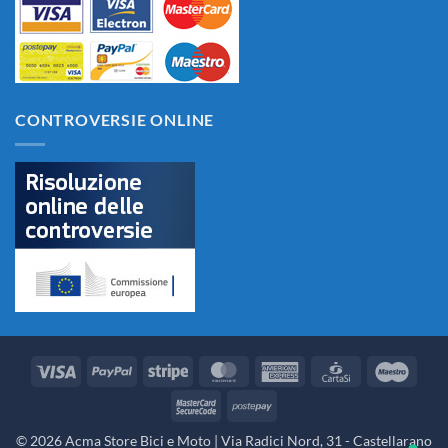
CONTROVERSIE ONLINE
Visa
PayPal
Stripe
MasterCard
American
CartaSi
Maes
Express
MasterCard
Postepay
2
© 2026 Acma Store Bici e Moto | Via Radici Nord, 31 - Castellarano