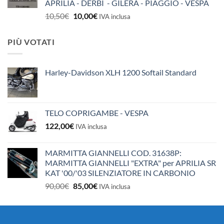
APRILIA - DERBI - GILERA - PIAGGIO - VESPA
Il
Il
10,50
€
10,00
€
IVA inclusa
prezzo
prezzo
originale
attuale
PIÙ VOTATI
era:
è:
10,50€.
10,00€.
Harley-Davidson XLH 1200 Softail Standard
TELO COPRIGAMBE - VESPA
122,00
€
IVA inclusa
MARMITTA GIANNELLI COD. 31638P:
MARMITTA GIANNELLI "EXTRA" per APRILIA SR
KAT '00/'03 SILENZIATORE IN CARBONIO
Il
Il
90,00
€
85,00
€
IVA inclusa
prezzo
prezzo
originale
attuale
era:
è: