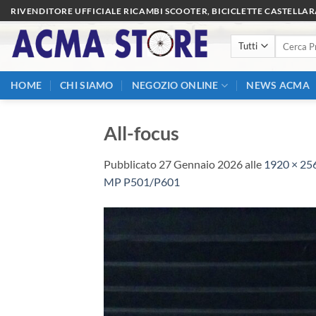
Salta
RIVENDITORE UFFICIALE RICAMBI SCOOTER, BICICLETTE CASTELLA
ai
Cerca:
contenuti
HOME
CHI SIAMO
NEGOZIO ONLINE
NEWS ACMA
All-focus
Pubblicato
27 Gennaio 2026
alle
1920 × 25
MP P501/P601