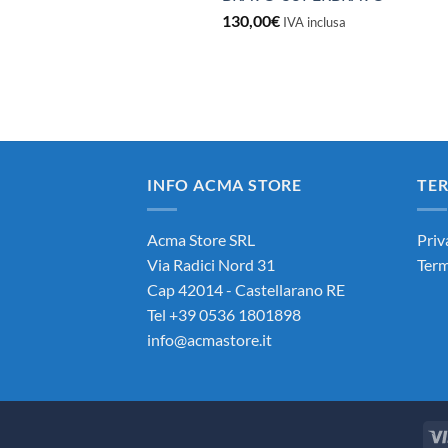
130,00
€
IVA inclusa
INFO ACMA STORE
TER
Acma Store SRL
Priv
Via Radici Nord 31
Term
Cap 42014 - Castellarano RE
Tel +39 0536 1801898
info@acmastore.it