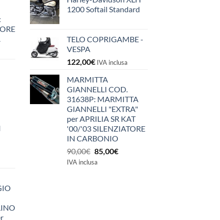
1200 Softail Standard
:
IORE
A
TELO COPRIGAMBE -
VESPA
122,00
€
IVA inclusa
MARMITTA
GIANNELLI COD.
31638P: MARMITTA
GIANNELLI "EXTRA"
per APRILIA SR KAT
I
'00/'03 SILENZIATORE
IN CARBONIO
Il
Il
90,00
€
85,00
€
prezzo
prezzo
IVA inclusa
originale
attuale
era:
è:
GIO
90,00€.
85,00€.
LINO
r