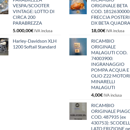
VESPA/SCOOTER
ORIGINALE BETA
VINTAGE: LOTTO DI
COD. 1812630000
CIRCA 200
FRECCIA POSTER
PARABREZZA
DX BETA QUADR
5.000,00
€
18,00
€
IVA inclusa
IVA inclusa
Harley-Davidson XLH
RICAMBIO
1200 Softail Standard
ORIGINALE
MALAGUTI COD.
74003900:
INGRANAGGIO
POMPA ACQUA E
OLIO Z22 MOTOR
MINARELLI
MALAGUTI
4,00
€
IVA inclusa
RICAMBIO
ORIGINALE PIAG
COD. 487935 (ex
430753): SCODEL
LATO FRIZIONE pe