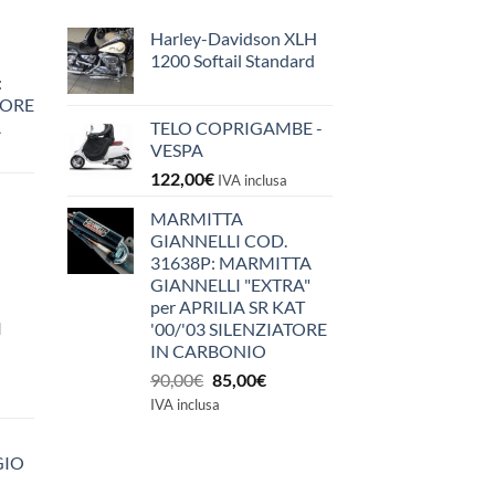
Harley-Davidson XLH
1200 Softail Standard
:
IORE
A
TELO COPRIGAMBE -
VESPA
122,00
€
IVA inclusa
MARMITTA
GIANNELLI COD.
31638P: MARMITTA
GIANNELLI "EXTRA"
per APRILIA SR KAT
I
'00/'03 SILENZIATORE
IN CARBONIO
Il
Il
90,00
€
85,00
€
prezzo
prezzo
IVA inclusa
originale
attuale
era:
è:
GIO
90,00€.
85,00€.