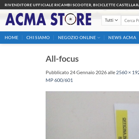
Salta
RIVENDITORE UFFICIALE RICAMBI SCOOTER, BICICLETTE CASTELLA
ai
Cerca:
contenuti
HOME
CHI SIAMO
NEGOZIO ONLINE
NEWS ACMA
All-focus
Pubblicato
24 Gennaio 2026
alle
2560 × 19
MP 600/601