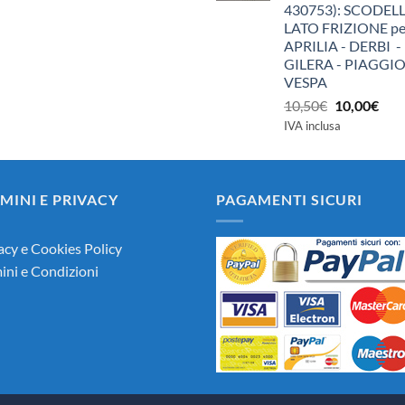
430753): SCODEL
LATO FRIZIONE pe
APRILIA - DERBI -
GILERA - PIAGGIO
VESPA
Il
Il
10,50
€
10,00
€
prezzo
pre
IVA inclusa
originale
attu
era:
è:
10,50€.
10,0
MINI E PRIVACY
PAGAMENTI SICURI
acy e Cookies Policy
ini e Condizioni