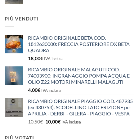
PIÙ VENDUTI
RICAMBIO ORIGINALE BETA COD.
1812630000: FRECCIA POSTERIORE DX BETA
QUADRA
18,00
€
IVA inclusa
RICAMBIO ORIGINALE MALAGUTI COD.
74003900: INGRANAGGIO POMPA ACQUA E
OLIO Z22 MOTORI MINARELLI MALAGUTI
4,00
€
IVA inclusa
RICAMBIO ORIGINALE PIAGGIO COD. 487935
(ex 430753): SCODELLINO LATO FRIZIONE per
APRILIA - DERBI - GILERA - PIAGGIO - VESPA
Il
Il
10,50
€
10,00
€
IVA inclusa
prezzo
prezzo
originale
attuale
PIÙ VOTATI