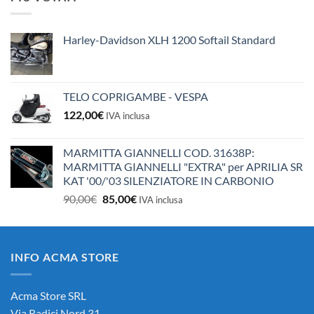
era:
è:
10,50€.
10,00€.
Harley-Davidson XLH 1200 Softail Standard
TELO COPRIGAMBE - VESPA
122,00
€
IVA inclusa
MARMITTA GIANNELLI COD. 31638P:
MARMITTA GIANNELLI "EXTRA" per APRILIA SR
KAT '00/'03 SILENZIATORE IN CARBONIO
Il
Il
90,00
€
85,00
€
IVA inclusa
prezzo
prezzo
originale
attuale
era:
è:
INFO ACMA STORE
90,00€.
85,00€.
Acma Store SRL
Via Radici Nord 31