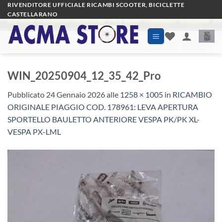
Salta
RIVENDITORE UFFICIALE RICAMBI SCOOTER, BICICLETTE
CASTELLARANO
ai
contenuti
WIN_20250904_12_35_42_Pro
Pubblicato
24 Gennaio 2026
alle
1258 × 1005
in
RICAMBIO
ORIGINALE PIAGGIO COD. 178961: LEVA APERTURA
SPORTELLO BAULETTO ANTERIORE VESPA PK/PK XL-
VESPA PX-LML