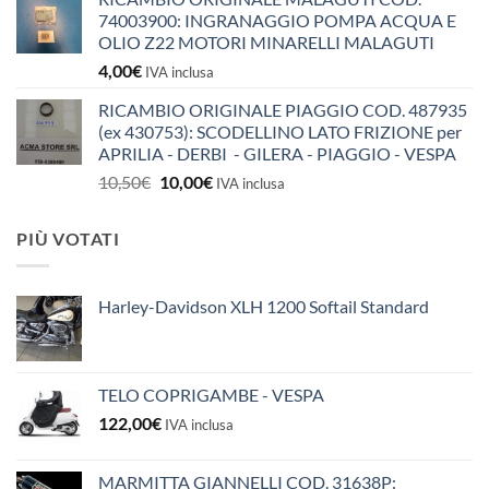
74003900: INGRANAGGIO POMPA ACQUA E
OLIO Z22 MOTORI MINARELLI MALAGUTI
4,00
€
IVA inclusa
RICAMBIO ORIGINALE PIAGGIO COD. 487935
(ex 430753): SCODELLINO LATO FRIZIONE per
APRILIA - DERBI - GILERA - PIAGGIO - VESPA
Il
Il
10,50
€
10,00
€
IVA inclusa
prezzo
prezzo
originale
attuale
PIÙ VOTATI
era:
è:
10,50€.
10,00€.
Harley-Davidson XLH 1200 Softail Standard
TELO COPRIGAMBE - VESPA
122,00
€
IVA inclusa
MARMITTA GIANNELLI COD. 31638P: