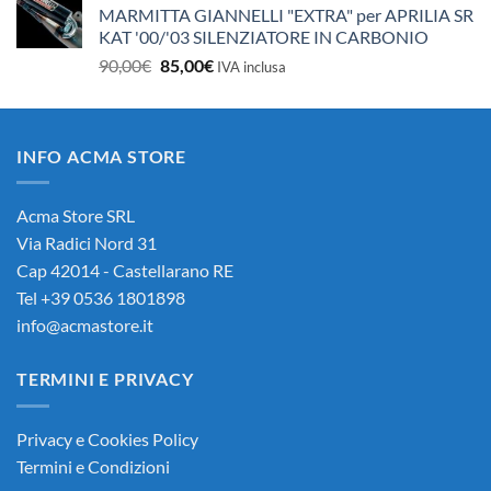
MARMITTA GIANNELLI "EXTRA" per APRILIA SR
KAT '00/'03 SILENZIATORE IN CARBONIO
Il
Il
90,00
€
85,00
€
IVA inclusa
prezzo
prezzo
originale
attuale
era:
è:
INFO ACMA STORE
90,00€.
85,00€.
Acma Store SRL
Via Radici Nord 31
Cap 42014 - Castellarano RE
Tel +39 0536 1801898
info@acmastore.it
TERMINI E PRIVACY
Privacy e Cookies Policy
Termini e Condizioni