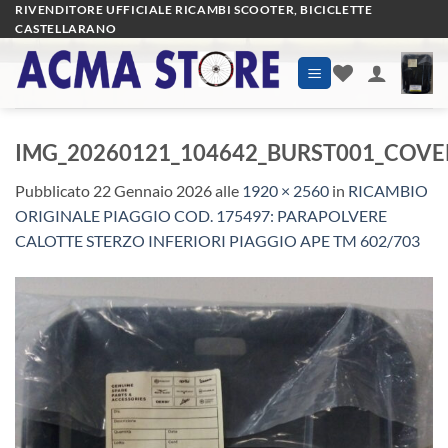
Salta
RIVENDITORE UFFICIALE RICAMBI SCOOTER, BICICLETTE
CASTELLARANO
ai
contenuti
IMG_20260121_104642_BURST001_COVE
Pubblicato
22 Gennaio 2026
alle
1920 × 2560
in
RICAMBIO
ORIGINALE PIAGGIO COD. 175497: PARAPOLVERE
CALOTTE STERZO INFERIORI PIAGGIO APE TM 602/703