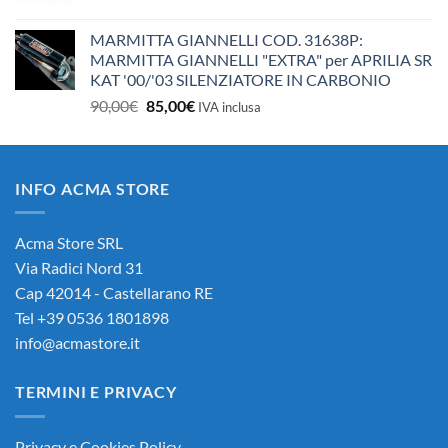
MARMITTA GIANNELLI COD. 31638P:
MARMITTA GIANNELLI "EXTRA" per APRILIA SR
KAT '00/'03 SILENZIATORE IN CARBONIO
Il
Il
90,00
€
85,00
€
IVA inclusa
prezzo
prezzo
originale
attuale
era:
è:
INFO ACMA STORE
90,00€.
85,00€.
Acma Store SRL
Via Radici Nord 31
Cap 42014 - Castellarano RE
Tel +39 0536 1801898
info@acmastore.it
TERMINI E PRIVACY
Privacy e Cookies Policy