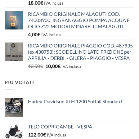
18,00
€
IVA inclusa
RICAMBIO ORIGINALE MALAGUTI COD.
74003900: INGRANAGGIO POMPA ACQUA E
OLIO Z22 MOTORI MINARELLI MALAGUTI
4,00
€
IVA inclusa
RICAMBIO ORIGINALE PIAGGIO COD. 487935
(ex 430753): SCODELLINO LATO FRIZIONE per
APRILIA - DERBI - GILERA - PIAGGIO - VESPA
Il
Il
10,50
€
10,00
€
IVA inclusa
prezzo
prezzo
originale
attuale
PIÙ VOTATI
era:
è:
10,50€.
10,00€.
Harley-Davidson XLH 1200 Softail Standard
TELO COPRIGAMBE - VESPA
122,00
€
IVA inclusa