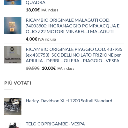
QUADRA
18,00
€
IVA inclusa
RICAMBIO ORIGINALE MALAGUTI COD.
74003900: INGRANAGGIO POMPA ACQUA E
OLIO Z22 MOTORI MINARELLI MALAGUTI
4,00
€
IVA inclusa
RICAMBIO ORIGINALE PIAGGIO COD. 487935
(ex 430753): SCODELLINO LATO FRIZIONE per
APRILIA - DERBI - GILERA - PIAGGIO - VESPA
Il
Il
10,50
€
10,00
€
IVA inclusa
prezzo
prezzo
originale
attuale
PIÙ VOTATI
era:
è:
10,50€.
10,00€.
Harley-Davidson XLH 1200 Softail Standard
TELO COPRIGAMBE - VESPA