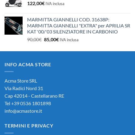
122,00
€
IVA inclusa
MARMITTA GIANNELLI COD. 31638P:
MARMITTA GIANNELLI "EXTRA" per APRILIA SR
KAT '00/'03 SILENZIATORE IN CARBONIO
Il
Il
90,00
€
85,00
€
IVA inclusa
prezzo
prezzo
originale
attuale
era:
è:
INFO ACMA STORE
90,00€.
85,00€.
Acma Store SRL
Via Radici Nord 31
Cap 42014 - Castellarano RE
Tel +39 0536 1801898
info@acmastore.it
TERMINI E PRIVACY