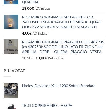
QUADRA
18,00
€
IVA inclusa
RICAMBIO ORIGINALE MALAGUTI COD.
74003900: INGRANAGGIO POMPA ACQUA E
OLIO Z22 MOTORI MINARELLI MALAGUTI
4,00
€
IVA inclusa
RICAMBIO ORIGINALE PIAGGIO COD. 487935
(ex 430753): SCODELLINO LATO FRIZIONE per
APRILIA - DERBI - GILERA - PIAGGIO - VESPA
Il
Il
10,50
€
10,00
€
IVA inclusa
prezzo
prezzo
originale
attuale
PIÙ VOTATI
era:
è:
10,50€.
10,00€.
Harley-Davidson XLH 1200 Softail Standard
TELO COPRIGAMBE - VESPA