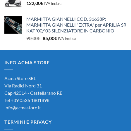
122,00
€
IVA inclusa
MARMITTA GIANNELLI COD. 31638P:
MARMITTA GIANNELLI "EXTRA" per APRILIA SR
KAT '00/'03 SILENZIATORE IN CARBONIO
Il
Il
90,00
€
85,00
€
IVA inclusa
prezzo
prezzo
originale
attuale
era:
è:
INFO ACMA STORE
90,00€.
85,00€.
Acma Store SRL
Via Radici Nord 31
Cap 42014 - Castellarano RE
Tel +39 0536 1801898
info@acmastore.it
TERMINI E PRIVACY