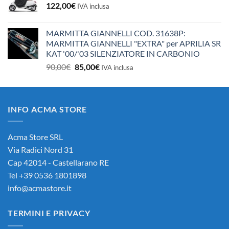
122,00
€
IVA inclusa
MARMITTA GIANNELLI COD. 31638P:
MARMITTA GIANNELLI "EXTRA" per APRILIA SR
KAT '00/'03 SILENZIATORE IN CARBONIO
Il
Il
90,00
€
85,00
€
IVA inclusa
prezzo
prezzo
originale
attuale
era:
è:
INFO ACMA STORE
90,00€.
85,00€.
Acma Store SRL
Via Radici Nord 31
Cap 42014 - Castellarano RE
Tel +39 0536 1801898
info@acmastore.it
TERMINI E PRIVACY