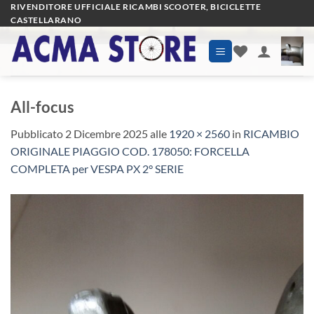
Salta
RIVENDITORE UFFICIALE RICAMBI SCOOTER, BICICLETTE
CASTELLARANO
ai
contenuti
All-focus
Pubblicato
2 Dicembre 2025
alle
1920 × 2560
in
RICAMBIO
ORIGINALE PIAGGIO COD. 178050: FORCELLA
COMPLETA per VESPA PX 2° SERIE