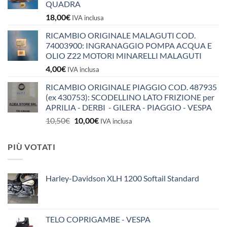
QUADRA
18,00
€
IVA inclusa
RICAMBIO ORIGINALE MALAGUTI COD.
74003900: INGRANAGGIO POMPA ACQUA E
OLIO Z22 MOTORI MINARELLI MALAGUTI
4,00
€
IVA inclusa
RICAMBIO ORIGINALE PIAGGIO COD. 487935
(ex 430753): SCODELLINO LATO FRIZIONE per
APRILIA - DERBI - GILERA - PIAGGIO - VESPA
Il
Il
10,50
€
10,00
€
IVA inclusa
prezzo
prezzo
originale
attuale
PIÙ VOTATI
era:
è:
10,50€.
10,00€.
Harley-Davidson XLH 1200 Softail Standard
TELO COPRIGAMBE - VESPA