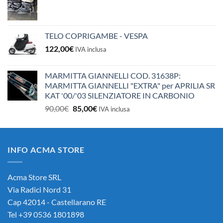
TELO COPRIGAMBE - VESPA
122,00
€
IVA inclusa
MARMITTA GIANNELLI COD. 31638P:
MARMITTA GIANNELLI "EXTRA" per APRILIA SR
KAT '00/'03 SILENZIATORE IN CARBONIO
Il
Il
90,00
€
85,00
€
IVA inclusa
prezzo
prezzo
originale
attuale
era:
è:
INFO ACMA STORE
90,00€.
85,00€.
Acma Store SRL
Via Radici Nord 31
Cap 42014 - Castellarano RE
Tel +39 0536 1801898