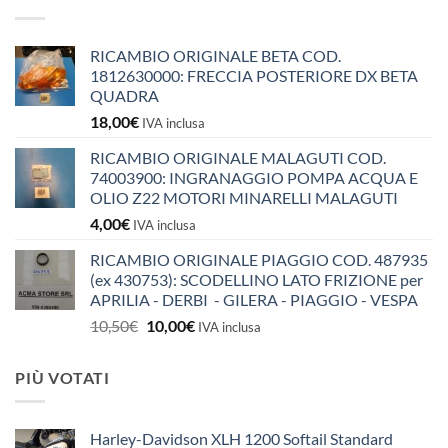
RICAMBIO ORIGINALE BETA COD.
1812630000: FRECCIA POSTERIORE DX BETA
QUADRA
18,00
€
IVA inclusa
RICAMBIO ORIGINALE MALAGUTI COD.
74003900: INGRANAGGIO POMPA ACQUA E
OLIO Z22 MOTORI MINARELLI MALAGUTI
4,00
€
IVA inclusa
RICAMBIO ORIGINALE PIAGGIO COD. 487935
(ex 430753): SCODELLINO LATO FRIZIONE per
APRILIA - DERBI - GILERA - PIAGGIO - VESPA
Il
Il
10,50
€
10,00
€
IVA inclusa
prezzo
prezzo
originale
attuale
PIÙ VOTATI
era:
è:
10,50€.
10,00€.
Harley-Davidson XLH 1200 Softail Standard