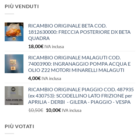
PIÙ VENDUTI
RICAMBIO ORIGINALE BETA COD.
1812630000: FRECCIA POSTERIORE DX BETA
QUADRA
18,00
€
IVA inclusa
RICAMBIO ORIGINALE MALAGUTI COD.
74003900: INGRANAGGIO POMPA ACQUA E
OLIO Z22 MOTORI MINARELLI MALAGUTI
4,00
€
IVA inclusa
RICAMBIO ORIGINALE PIAGGIO COD. 487935
(ex 430753): SCODELLINO LATO FRIZIONE per
APRILIA - DERBI - GILERA - PIAGGIO - VESPA
Il
Il
10,50
€
10,00
€
IVA inclusa
prezzo
prezzo
originale
attuale
PIÙ VOTATI
era:
è:
10,50€.
10,00€.