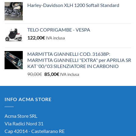
Harley-Davidson XLH 1200 Softail Standard
TELO COPRIGAMBE - VESPA
122,00
€
IVA inclusa
MARMITTA GIANNELLI COD. 31638P:
MARMITTA GIANNELLI "EXTRA" per APRILIA SR
KAT '00/'03 SILENZIATORE IN CARBONIO
Il
Il
90,00
€
85,00
€
IVA inclusa
prezzo
prezzo
originale
attuale
era:
è:
INFO ACMA STORE
90,00€.
85,00€.
Acma Store SRL
Via Radici Nord 31
Cap 42014 - Castellarano RE