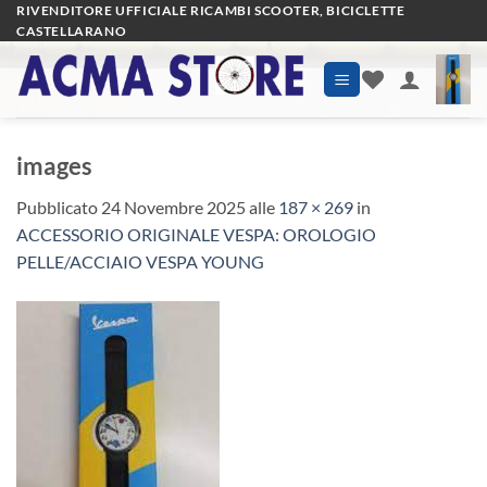
Salta
RIVENDITORE UFFICIALE RICAMBI SCOOTER, BICICLETTE
CASTELLARANO
ai
contenuti
images
Pubblicato
24 Novembre 2025
alle
187 × 269
in
ACCESSORIO ORIGINALE VESPA: OROLOGIO
PELLE/ACCIAIO VESPA YOUNG