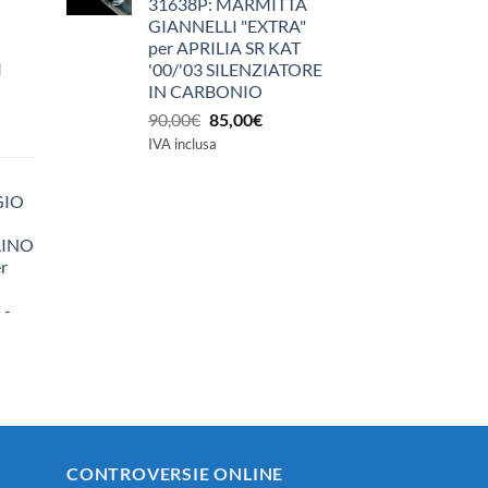
31638P: MARMITTA
GIANNELLI "EXTRA"
per APRILIA SR KAT
I
'00/'03 SILENZIATORE
IN CARBONIO
Il
Il
90,00
€
85,00
€
prezzo
prezzo
IVA inclusa
originale
attuale
era:
è:
GIO
90,00€.
85,00€.
LINO
r
 -
zzo
ale
0€.
CONTROVERSIE ONLINE