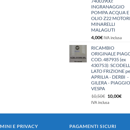
74003900:
INGRANAGGIO
POMPA ACQUA E
OLIO Z22 MOTOR
MINARELLI
MALAGUTI
4,00
€
IVA inclusa
RICAMBIO
ORIGINALE PIAG
COD. 487935 (ex
430753): SCODEL
LATO FRIZIONE pe
APRILIA - DERBI -
GILERA - PIAGGIO
VESPA
Il
Il
10,50
€
10,00
€
prezzo
pre
IVA inclusa
originale
attu
era:
è:
10,50€.
10,0
MINI E PRIVACY
PAGAMENTI SICURI