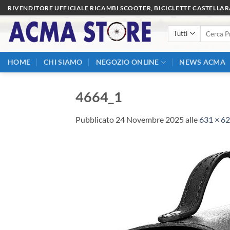
Salta
RIVENDITORE UFFICIALE RICAMBI SCOOTER, BICICLETTE CASTELLA
ai
Cerca:
contenuti
HOME
CHI SIAMO
NEGOZIO ONLINE
NEWS ACMA
4664_1
Pubblicato
24 Novembre 2025
alle
631 × 6