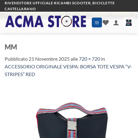
Salta
RIVENDITORE UFFICIALE RICAMBI SCOOTER, BICICLETTE
CASTELLARANO
ai
contenuti
MM
Pubblicato
21 Novembre 2025
alle
720 × 720
in
ACCESSORIO ORIGINALE VESPA: BORSA TOTE VESPA “V-
STRIPES” RED