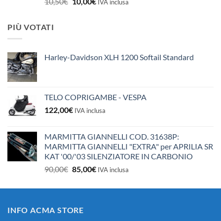
Il
Il
10,50
€
10,00
€
IVA inclusa
prezzo
prezzo
originale
attuale
PIÙ VOTATI
era:
è:
10,50€.
10,00€.
Harley-Davidson XLH 1200 Softail Standard
TELO COPRIGAMBE - VESPA
122,00
€
IVA inclusa
MARMITTA GIANNELLI COD. 31638P:
MARMITTA GIANNELLI "EXTRA" per APRILIA SR
KAT '00/'03 SILENZIATORE IN CARBONIO
Il
Il
90,00
€
85,00
€
IVA inclusa
prezzo
prezzo
originale
attuale
era:
è:
INFO ACMA STORE
90,00€.
85,00€.