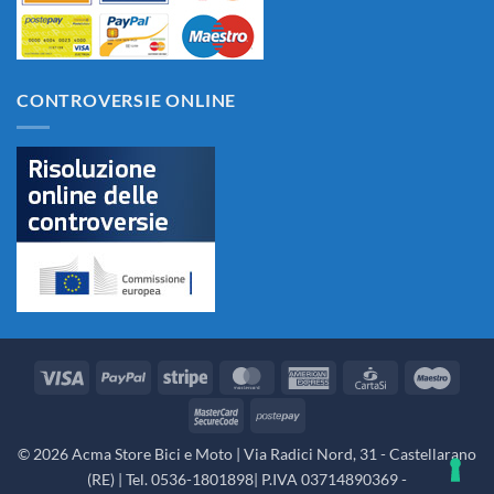
CONTROVERSIE ONLINE
Visa
PayPal
Stripe
MasterCard
American
CartaSi
Maes
Express
MasterCard
Postepay
2
© 2026 Acma Store Bici e Moto | Via Radici Nord, 31 - Castellarano
(RE) | Tel. 0536-1801898| P.IVA 03714890369 -