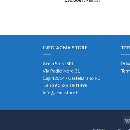
IVA inclusa
INFO ACMA STORE
TER
Acma Store SRL
Priv
Via Radici Nord 31
Term
Cap 42014 - Castellarano RE
Tel +39 0536 1801898
info@acmastore.it