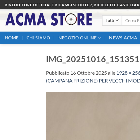
Salta
RIVENDITORE UFFICIALE RICAMBI SCOOTER, BICICLETTE CASTELLA
ai
Cerca:
contenuti
HOME
CHI SIAMO
NEGOZIO ONLINE
NEWS ACMA
IMG_20251016_151351
Pubblicato
16 Ottobre 2025
alle
1928 × 25
(CAMPANA FRIZIONE) PER VECCHI MODE