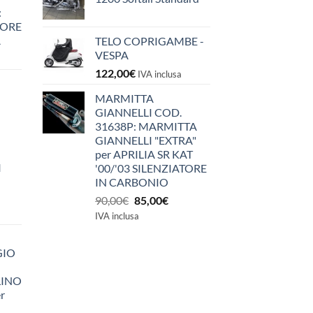
:
IORE
A
TELO COPRIGAMBE -
VESPA
122,00
€
IVA inclusa
MARMITTA
GIANNELLI COD.
31638P: MARMITTA
GIANNELLI "EXTRA"
per APRILIA SR KAT
I
'00/'03 SILENZIATORE
IN CARBONIO
Il
Il
90,00
€
85,00
€
prezzo
prezzo
IVA inclusa
originale
attuale
era:
è:
GIO
90,00€.
85,00€.
LINO
r