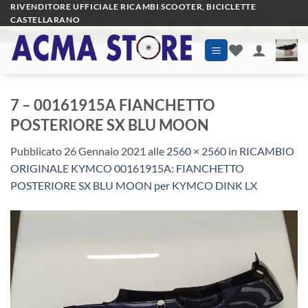
Salta
RIVENDITORE UFFICIALE RICAMBI SCOOTER, BICICLETTE
CASTELLARANO
ai
contenuti
7 – 00161915A FIANCHETTO
POSTERIORE SX BLU MOON
Pubblicato
26 Gennaio 2021
alle
2560 × 2560
in
RICAMBIO
ORIGINALE KYMCO 00161915A: FIANCHETTO
POSTERIORE SX BLU MOON per KYMCO DINK LX