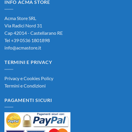
INFO ACMA STORE
90,00€.
85,00€.
Acma Store SRL
Via Radici Nord 31
Cap 42014 - Castellarano RE
Tel +39 0536 1801898
info@acmastore.it
TERMINI E PRIVACY
Privacy e Cookies Policy
Termini e Condizioni
PAGAMENTI SICURI