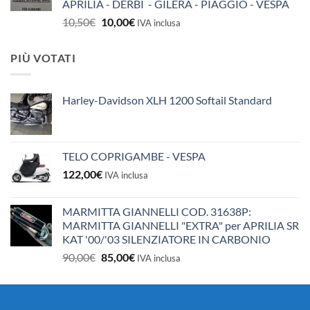
APRILIA - DERBI - GILERA - PIAGGIO - VESPA
Il
Il
10,50
€
10,00
€
IVA inclusa
prezzo
prezzo
originale
attuale
PIÙ VOTATI
era:
è:
10,50€.
10,00€.
Harley-Davidson XLH 1200 Softail Standard
TELO COPRIGAMBE - VESPA
122,00
€
IVA inclusa
MARMITTA GIANNELLI COD. 31638P:
MARMITTA GIANNELLI "EXTRA" per APRILIA SR
KAT '00/'03 SILENZIATORE IN CARBONIO
Il
Il
90,00
€
85,00
€
IVA inclusa
prezzo
prezzo
originale
attuale
era:
è: