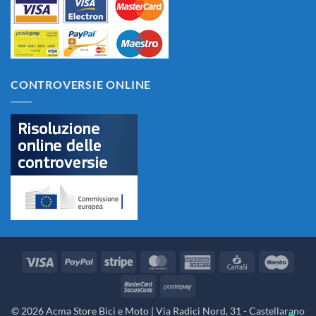
CONTROVERSIE ONLINE
Visa
PayPal
Stripe
MasterCard
American
CartaSi
Maes
Express
MasterCard
Postepay
2
© 2026 Acma Store Bici e Moto | Via Radici Nord, 31 - Castellarano