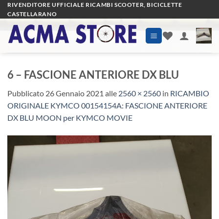
Salta
RIVENDITORE UFFICIALE RICAMBI SCOOTER, BICICLETTE
CASTELLARANO
ai
contenuti
6 – FASCIONE ANTERIORE DX BLU
Pubblicato
26 Gennaio 2021
alle
2560 × 2560
in
RICAMBIO
ORIGINALE KYMCO 00154154A: FASCIONE ANTERIORE
DX BLU MOON per KYMCO MOVIE