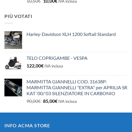
Il
Il
10,50
€
10,00
€
IVA inclusa
prezzo
prezzo
originale
attuale
PIÙ VOTATI
era:
è:
10,50€.
10,00€.
Harley-Davidson XLH 1200 Softail Standard
TELO COPRIGAMBE - VESPA
122,00
€
IVA inclusa
MARMITTA GIANNELLI COD. 31638P:
MARMITTA GIANNELLI "EXTRA" per APRILIA SR
KAT '00/'03 SILENZIATORE IN CARBONIO
Il
Il
90,00
€
85,00
€
IVA inclusa
prezzo
prezzo
originale
attuale
era:
è:
INFO ACMA STORE
90,00€.
85,00€.