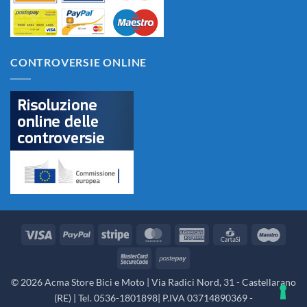
CONTROVERSIE ONLINE
Visa
PayPal
Stripe
MasterCard
American
CartaSi
Maes
Express
MasterCard
Postepay
2
© 2026 Acma Store Bici e Moto | Via Radici Nord, 31 - Castellarano
(RE) | Tel. 0536-1801898| P.IVA 03714890369 -