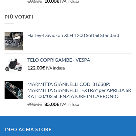
Il
Il
10,50
€
10,00
€
IVA inclusa
prezzo
prezzo
originale
attuale
PIÙ VOTATI
era:
è:
10,50€.
10,00€.
Harley-Davidson XLH 1200 Softail Standard
TELO COPRIGAMBE - VESPA
122,00
€
IVA inclusa
MARMITTA GIANNELLI COD. 31638P:
MARMITTA GIANNELLI "EXTRA" per APRILIA SR
KAT '00/'03 SILENZIATORE IN CARBONIO
Il
Il
90,00
€
85,00
€
IVA inclusa
prezzo
prezzo
originale
attuale
era:
è:
INFO ACMA STORE
90,00€.
85,00€.