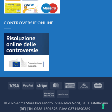
CONTROVERSIE ONLINE
Visa
PayPal
Stripe
MasterCard
American
CartaSi
Maes
Express
MasterCard
Postepay
2
© 2026 Acma Store Bici e Moto | Via Radici Nord, 31 - Castellarano
(RE) | Tel. 0536-1801898| P.IVA 03714890369 -