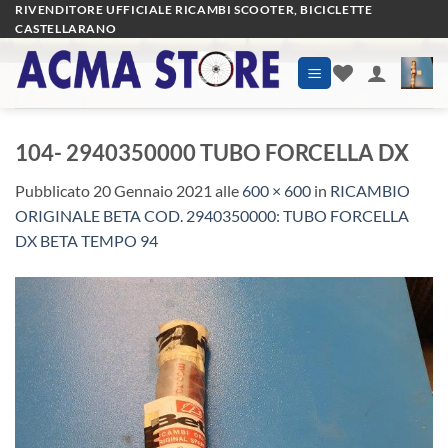
Salta
RIVENDITORE UFFICIALE RICAMBI SCOOTER, BICICLETTE
CASTELLARANO
ai
contenuti
104- 2940350000 TUBO FORCELLA DX
Pubblicato
20 Gennaio 2021
alle
600 × 600
in
RICAMBIO
ORIGINALE BETA COD. 2940350000: TUBO FORCELLA
DX BETA TEMPO 94