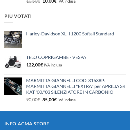
Il
Il
10,50
€
10,00
€
IVA inclusa
prezzo
prezzo
originale
attuale
PIÙ VOTATI
era:
è:
10,50€.
10,00€.
Harley-Davidson XLH 1200 Softail Standard
TELO COPRIGAMBE - VESPA
122,00
€
IVA inclusa
MARMITTA GIANNELLI COD. 31638P:
MARMITTA GIANNELLI "EXTRA" per APRILIA SR
KAT '00/'03 SILENZIATORE IN CARBONIO
Il
Il
90,00
€
85,00
€
IVA inclusa
prezzo
prezzo
originale
attuale
era:
è:
INFO ACMA STORE
90,00€.
85,00€.