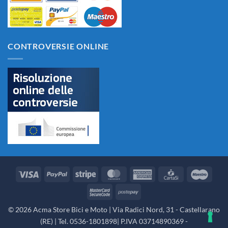
CONTROVERSIE ONLINE
Visa
PayPal
Stripe
MasterCard
American
CartaSi
Maes
Express
MasterCard
Postepay
2
© 2026 Acma Store Bici e Moto | Via Radici Nord, 31 - Castellarano
(RE) | Tel. 0536-1801898| P.IVA 03714890369 -