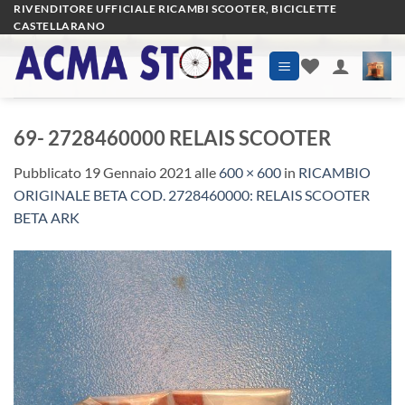
Salta
RIVENDITORE UFFICIALE RICAMBI SCOOTER, BICICLETTE
CASTELLARANO
ai
contenuti
69- 2728460000 RELAIS SCOOTER
Pubblicato
19 Gennaio 2021
alle
600 × 600
in
RICAMBIO
ORIGINALE BETA COD. 2728460000: RELAIS SCOOTER
BETA ARK