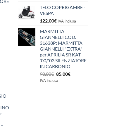
IORE
A
TELO COPRIGAMBE -
VESPA
122,00
€
IVA inclusa
MARMITTA
GIANNELLI COD.
31638P: MARMITTA
GIANNELLI "EXTRA"
per APRILIA SR KAT
I
'00/'03 SILENZIATORE
IN CARBONIO
Il
Il
90,00
€
85,00
€
prezzo
prezzo
IVA inclusa
originale
attuale
era:
è:
GIO
90,00€.
85,00€.
LINO
r
 -