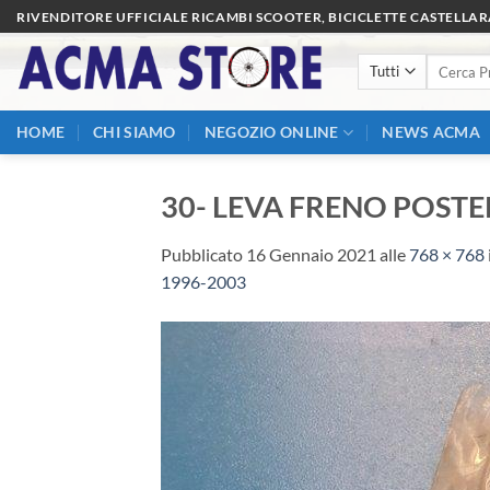
Salta
RIVENDITORE UFFICIALE RICAMBI SCOOTER, BICICLETTE CASTELLA
ai
Cerca:
contenuti
HOME
CHI SIAMO
NEGOZIO ONLINE
NEWS ACMA
30- LEVA FRENO POSTE
Pubblicato
16 Gennaio 2021
alle
768 × 768
1996-2003