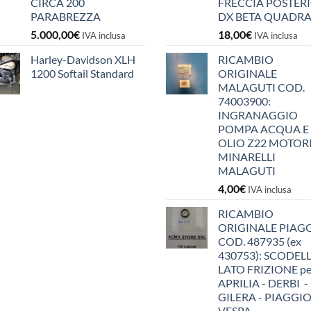
CIRCA 200
FRECCIA POSTER
PARABREZZA
DX BETA QUADR
5.000,00
€
18,00
€
IVA inclusa
IVA inclusa
Harley-Davidson XLH
RICAMBIO
1200 Softail Standard
ORIGINALE
MALAGUTI COD.
74003900:
INGRANAGGIO
POMPA ACQUA E
OLIO Z22 MOTOR
MINARELLI
MALAGUTI
4,00
€
IVA inclusa
RICAMBIO
ORIGINALE PIAG
COD. 487935 (ex
430753): SCODEL
LATO FRIZIONE pe
APRILIA - DERBI -
GILERA - PIAGGIO
VESPA