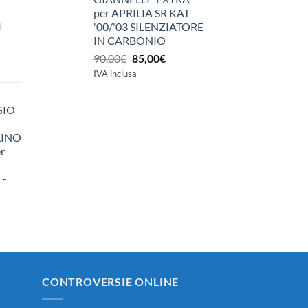
per APRILIA SR KAT
I
'00/'03 SILENZIATORE
IN CARBONIO
Il
Il
90,00
€
85,00
€
prezzo
prezzo
IVA inclusa
originale
attuale
era:
è:
GIO
90,00€.
85,00€.
LINO
r
 -
zzo
ale
0€.
CONTROVERSIE ONLINE