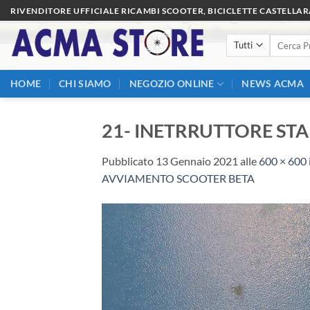
Salta
RIVENDITORE UFFICIALE RICAMBI SCOOTER, BICICLETTE CASTELLA
ai
Cerca:
contenuti
HOME
CHI SIAMO
NEGOZIO ONLINE
NEWS ACMA
21- INETRRUTTORE ST
Pubblicato
13 Gennaio 2021
alle
600 × 600
AVVIAMENTO SCOOTER BETA