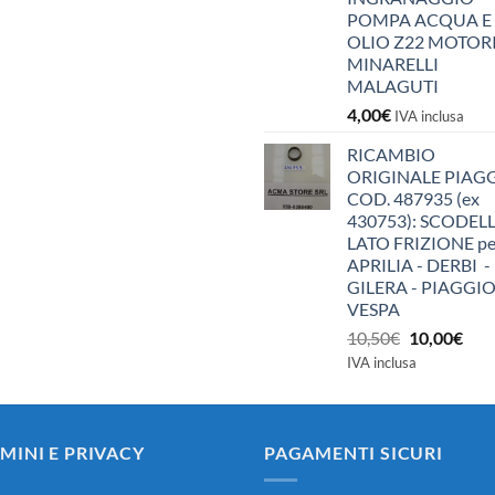
POMPA ACQUA E
OLIO Z22 MOTOR
MINARELLI
MALAGUTI
4,00
€
IVA inclusa
RICAMBIO
ORIGINALE PIAG
COD. 487935 (ex
430753): SCODEL
LATO FRIZIONE pe
APRILIA - DERBI -
GILERA - PIAGGIO
VESPA
Il
Il
10,50
€
10,00
€
prezzo
pre
IVA inclusa
originale
attu
era:
è:
10,50€.
10,0
MINI E PRIVACY
PAGAMENTI SICURI