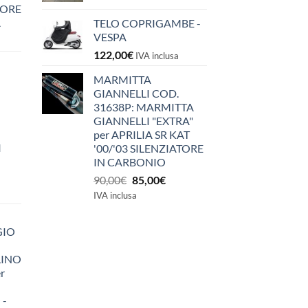
IORE
A
TELO COPRIGAMBE -
VESPA
122,00
€
IVA inclusa
MARMITTA
GIANNELLI COD.
31638P: MARMITTA
GIANNELLI "EXTRA"
per APRILIA SR KAT
I
'00/'03 SILENZIATORE
IN CARBONIO
Il
Il
90,00
€
85,00
€
prezzo
prezzo
IVA inclusa
originale
attuale
era:
è:
GIO
90,00€.
85,00€.
LINO
r
 -