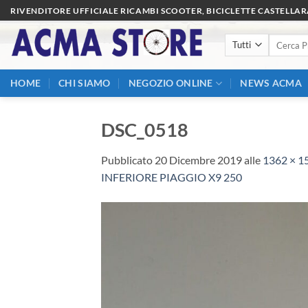
Salta
RIVENDITORE UFFICIALE RICAMBI SCOOTER, BICICLETTE CASTELLA
ai
Cerca:
contenuti
HOME
CHI SIAMO
NEGOZIO ONLINE
NEWS ACMA
DSC_0518
Pubblicato
20 Dicembre 2019
alle
1362 × 1
INFERIORE PIAGGIO X9 250