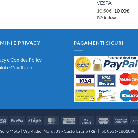
VESPA
Il
Il
10,50
€
10,00
€
prezzo
pre
IVA inclusa
originale
attu
era:
è:
10,50€.
10,0
MINI E PRIVACY
PAGAMENTI SICURI
acy e Cookies Policy
ini e Condizioni
Visa
PayPal
Stripe
MasterCard
American
CartaSi
Maestro
Mast
Express
2
ci e Moto | Via Radici Nord, 31 - Castellarano (RE) | Tel. 0536-1801898