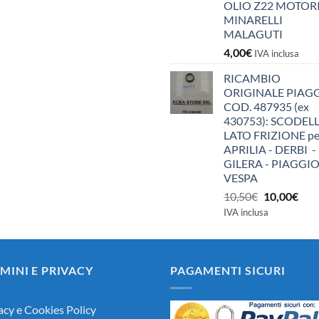
OLIO Z22 MOTOR
MINARELLI
MALAGUTI
4,00
€
IVA inclusa
RICAMBIO
ORIGINALE PIAG
COD. 487935 (ex
430753): SCODEL
LATO FRIZIONE pe
APRILIA - DERBI -
GILERA - PIAGGIO
VESPA
Il
Il
10,50
€
10,00
€
prezzo
pre
IVA inclusa
originale
attu
era:
è:
10,50€.
10,0
MINI E PRIVACY
PAGAMENTI SICURI
acy e Cookies Policy