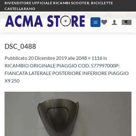
Salta
RIVENDITORE UFFICIALE RICAMBI SCOOTER, BICICLETTE
CASTELLARANO
ai
contenuti
DSC_0488
Pubblicato
20 Dicembre 2019
alle
2048 × 1116
in
RICAMBIO ORIGINALE PIAGGIO COD. 577997000P:
FIANCATA LATERALE POSTERIORE INFERIORE PIAGGIO
X9 250