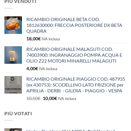
PIÙ VENDUTI
RICAMBIO ORIGINALE BETA COD.
1812630000: FRECCIA POSTERIORE DX BETA
QUADRA
18,00
€
IVA inclusa
RICAMBIO ORIGINALE MALAGUTI COD.
74003900: INGRANAGGIO POMPA ACQUA E
OLIO Z22 MOTORI MINARELLI MALAGUTI
4,00
€
IVA inclusa
RICAMBIO ORIGINALE PIAGGIO COD. 487935
(ex 430753): SCODELLINO LATO FRIZIONE per
APRILIA - DERBI - GILERA - PIAGGIO - VESPA
Il
Il
10,50
€
10,00
€
IVA inclusa
prezzo
prezzo
originale
attuale
PIÙ VOTATI
era:
è:
10,50€.
10,00€.