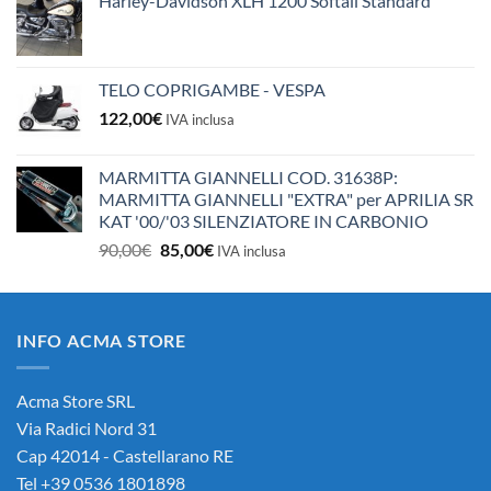
Harley-Davidson XLH 1200 Softail Standard
TELO COPRIGAMBE - VESPA
122,00
€
IVA inclusa
MARMITTA GIANNELLI COD. 31638P:
MARMITTA GIANNELLI "EXTRA" per APRILIA SR
KAT '00/'03 SILENZIATORE IN CARBONIO
Il
Il
90,00
€
85,00
€
IVA inclusa
prezzo
prezzo
originale
attuale
era:
è:
INFO ACMA STORE
90,00€.
85,00€.
Acma Store SRL
Via Radici Nord 31
Cap 42014 - Castellarano RE
Tel +39 0536 1801898