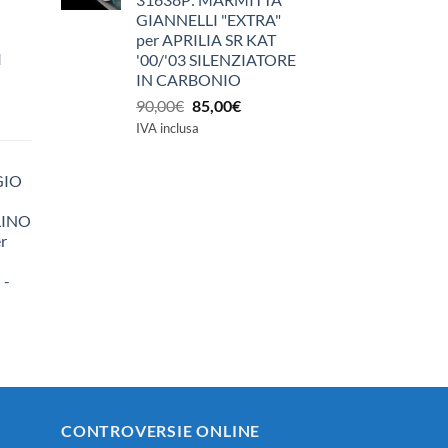
GIANNELLI "EXTRA"
per APRILIA SR KAT
I
'00/'03 SILENZIATORE
IN CARBONIO
Il
Il
90,00
€
85,00
€
prezzo
prezzo
IVA inclusa
originale
attuale
era:
è:
GIO
90,00€.
85,00€.
LINO
r
 -
zzo
ale
0€.
CONTROVERSIE ONLINE