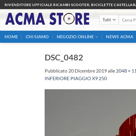
Salta
RIVENDITORE UFFICIALE RICAMBI SCOOTER, BICICLETTE CASTELLA
ai
Cerca:
contenuti
HOME
CHI SIAMO
NEGOZIO ONLINE
NEWS ACMA
DSC_0482
Pubblicato
20 Dicembre 2019
alle
2048 × 1
INFERIORE PIAGGIO X9 250