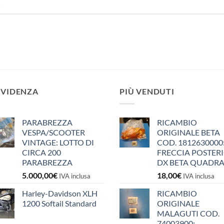
.
EVIDENZA
PIÙ VENDUTI
PARABREZZA
RICAMBIO
VESPA/SCOOTER
ORIGINALE BETA
VINTAGE: LOTTO DI
COD. 1812630000
CIRCA 200
FRECCIA POSTER
PARABREZZA
DX BETA QUADR
5.000,00
€
18,00
€
IVA inclusa
IVA inclusa
Harley-Davidson XLH
RICAMBIO
1200 Softail Standard
ORIGINALE
MALAGUTI COD.
74003900: