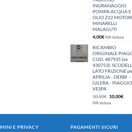
INGRANAGGIO
POMPA ACQUA E
OLIO Z22 MOTOR
MINARELLI
MALAGUTI
4,00
€
IVA inclusa
RICAMBIO
ORIGINALE PIAG
COD. 487935 (ex
430753): SCODEL
LATO FRIZIONE pe
APRILIA - DERBI -
GILERA - PIAGGIO
VESPA
Il
Il
10,50
€
10,00
€
prezzo
pre
IVA inclusa
originale
attu
era:
è:
10,50€.
10,0
MINI E PRIVACY
PAGAMENTI SICURI