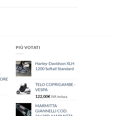
PIÙ VOTATI
Harley-Davidson XLH
1200 Softail Standard
:
IORE
A
TELO COPRIGAMBE -
VESPA
122,00
€
IVA inclusa
MARMITTA
GIANNELLI COD.
31638P: MARMITTA